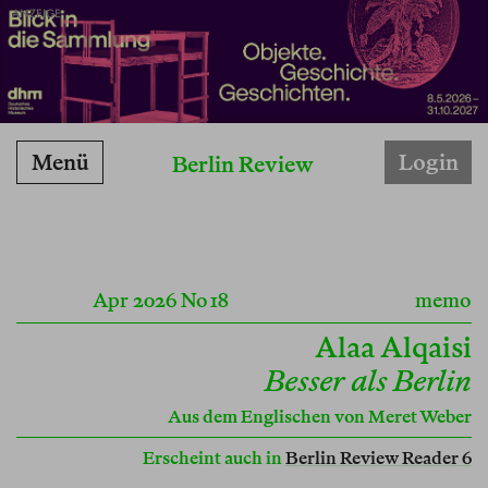
ANZEIGE
Menü
Login
Berlin Review
Apr 2026
No 18
memo
Alaa Alqaisi
Besser als Berlin
Aus dem Englischen von
Meret Weber
Erscheint auch in
Berlin Review Reader 6