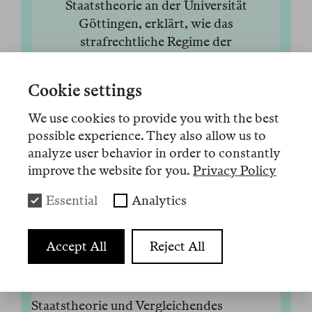
Staatstheorie an der Universität
Göttingen, erklärt, wie das
strafrechtliche Regime der
Bundesrepublik entstanden ist und
warum es heute zu einem
Cookie settings
dysfunktionalen System geführt hat, das
niemanden mehr schützt, aber viele
We use cookies to provide you with the best
bedroht. Im Mittelpunkt steht der Streit
possible experience. They also allow us to
um „From the River to the Sea," die
analyze user behavior in order to constantly
Verpolizeilichung des Meinungsregimes
improve the website for you.
Privacy Policy
und was Walter Benjamin damit zu tun
Essential
Analytics
hat.
29 Mai 2026
Anhören
Weniger
Accept All
Reject All
Audio 30
Florian Meinel ist Professor für
Staatstheorie und Vergleichendes