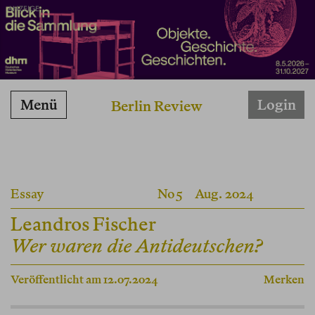
ANZEIGE
Menü
Login
Berlin Review
Essay
No 5
Aug. 2024
Leandros Fischer
Wer waren die Antideutschen?
Veröffentlicht am 12.07.2024
Merken