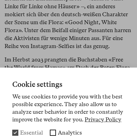
Linke für Linke ohne Häuser» –, ein anderes
mokiert sich über den deutsch-weißen Charakter
der Szene um die Flora: «Good Night, White
Flora». Unter dem Beifall einiger Passanten harren
die Aktivisten für wenige Minuten aus. Für eine
Reihe von Instagram-Selfies ist das genug.
Im Herbst 2023 prangten die Buchstaben «Free
the World from Hamas» am Dach der Roten Flora.
In dieser Lesart des Nahostkonflikts ist die Hamas
weit mehr als die Organisation, die am 7. Oktober
Cookie settings
gemeinsam mit anderen Gruppierungen das
We use cookies to provide you with the best
blutigste Massaker in der Geschichte des Staates
possible experience. They also allow us to
Israel verübte. Dass die Hamas auch eine
analyze user behavior in order to constantly
islamistisch-sozialkonservative Bewegungspartei
improve the website for you.
Privacy Policy
war oder ist, deren Aufstieg den gebrochenen
Versprechen des Oslo-Prozesses in den 90ern,
Essential
Analytics