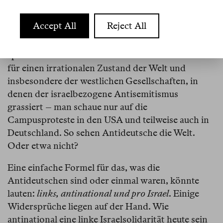
neoliberalen Umstrukturierungen in den
palästinensischen Autonomiegebieten seit der
Accept All
Reject All
Jahrtausendwende und dem Scheitern der
palästinensischen Linken mitzuverdanken ist,
spielt hierbei keine Rolle. «Hamas» ist die Chiffre
für einen irrationalen Zustand der Welt und
insbesondere der westlichen Gesellschaften, in
denen der israelbezogene Antisemitismus
grassiert – man schaue nur auf die
Campusproteste in den USA und teilweise auch in
Deutschland. So sehen Antideutsche die Welt.
Oder etwa nicht?
Eine einfache Formel für das, was die
Antideutschen sind oder einmal waren, könnte
lauten:
links, antinational und pro Israel
. Einige
Widersprüche liegen auf der Hand. Wie
antinational eine linke Israelsolidarität heute sein