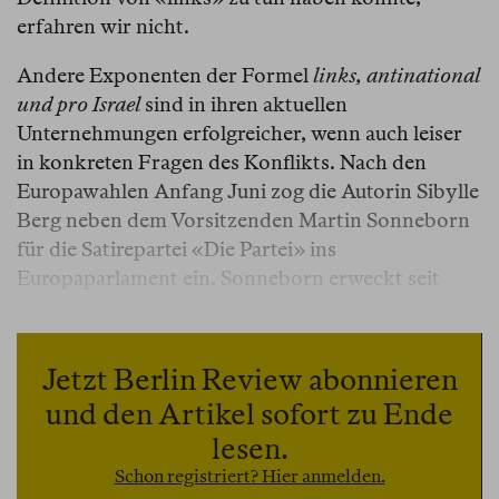
erfahren wir nicht.
Andere Exponenten der Formel
links, antinational
und pro Israel
sind in ihren aktuellen
Unternehmungen erfolgreicher, wenn auch leiser
in konkreten Fragen des Konflikts. Nach den
Europawahlen Anfang Juni zog die Autorin Sibylle
Berg neben dem Vorsitzenden Martin Sonneborn
für die Satirepartei «Die Partei» ins
Europaparlament ein. Sonneborn erweckt seit
einigen Jahren den Anschein, ein tatsächlich linkes
Projekt zu führen, indem er die
menschenfeindliche Migrationspolitik der EU
Jetzt Berlin Review abonnieren
oder die Kommissionsführung Ursula von der
und den Artikel sofort zu Ende
Leyens kritisiert; Berg dürfte dem breiten
lesen.
Publikum durch ihre langjährige Kolumne bei
Schon registriert? Hier anmelden.
Spiegel Online
bekannt sein.