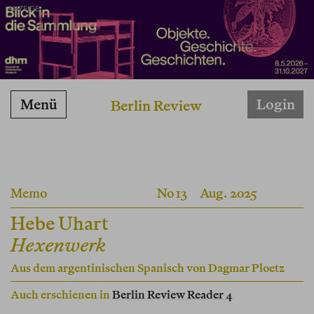
ANZEIGE
Menü
Login
Berlin Review
Memo
No 13
Aug. 2025
Hebe Uhart
Hexenwerk
Aus dem argentinischen Spanisch von
Dagmar Ploetz
Auch erschienen in
Berlin Review Reader 4