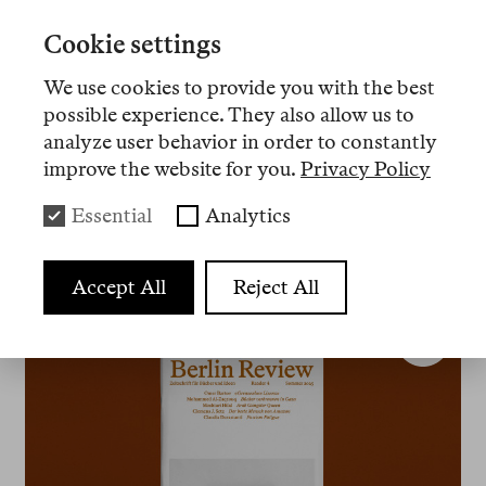
erdrückt und verwirrt. Daran muss ich denken,
wenn ich gieße und umpflanze. Und an die
Cookie settings
verschiedenen Seinsweisen der Pflanzen: Ich habe
We use cookies to provide you with the best
eine, die der Sonne widersteht, hart, wüstenhaft,
possible experience. They also allow us to
die nur das zum Überleben nötige Grün für sich
analyze user behavior in order to constantly
beansprucht; dann einen Efeu, groß und
improve the website for you.
Privacy Policy
ansehnlich aber nichtssagend, keinerlei Anspruch
auf Originalität, gemeiner Efeu, gleicht er doch mit
Essential
Analytics
seinem fleckigen Grün jedem beliebigen Efeu, den
man überall kaufen kann.
Accept All
Reject All