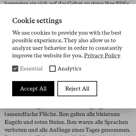
bewegten sie sich auf das Gebet zu denn ihre Füße
verdursten nackt im Staub. Sie öffneten ihre
Münder um Verse schon lange verbrannt zu
Cookie settings
verkünden. Das Haar der Kinder ergraut an einem
We use cookies to provide you with the best
Tag im Februar ergraut die Wolken ergraut die
possible experience. They also allow us to
Zeiten kehrten um denn es wird keine Vögel am
analyze user behavior in order to constantly
Himmel geben. Ich näherte mich ihnen ohne zu
improve the website for you.
Privacy Policy
verbrennen. Da war ein Mann in ihrer Mitte dem
alle Hände gereicht wurden. Ihm waren die Augen
Essential
Analytics
geschlagen und die Ohren geschnitten. Ihm waren
die Zähne ersetzt. Ihm waren die Haare verbrannt
Accept All
Reject All
und Arme vernarbt. Ihm waren die Rippen
geprellt. Ihm war aus dem Mund Erbrochenes zu
riechen. Ihm galten falsche Verbeugungen und
tausendfache Flüche. Ihm galten alle bleiernen
Kugeln und roten Steine. Ihm waren alle Sprachen
verboten und alle Anfänge eines Tages genommen.