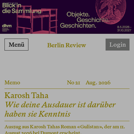
ANZEIGE
Menü
Login
Berlin Review
Memo
No 21
Aug. 2026
Karosh Taha
Wie deine Ausdauer ist darüber
haben sie Kenntnis
Auszug aus Karosh Tahas Roman «Gulistan», der am 11.
August 2026 bei Dumont erscheint.