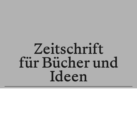
Zeitschrift
für Bücher und
Ideen
© BLNR Publishing GmbH
Media Kit
BR für Institutionen
BR für Buchhandel