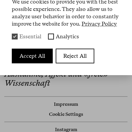
We use cookies to provide you with the best
Universität Berlin.
possible experience. They also allow us to
analyze user behavior in order to constantly
improve the website for you.
Privacy Policy
Artikel
Essential
Analytics
Nº 14
Accept All
Reject All
Memo
Ausnahme, Affekt und «freie»
Wissenschaft
Impressum
Cookie Settings
Instagram