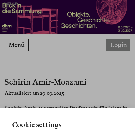
ANZEIGE
Menü
Login
Schirin Amir-Moazami
Aktualisiert am 29.09.2025
Schirin Amir-Moazami ist Professorin für Islam in
Europa am Institut für Islamwissenschaft und
Principal Investigator an der Berlin Graduate
Cookie settings
School «Muslim Cultures and Societies» der Freien