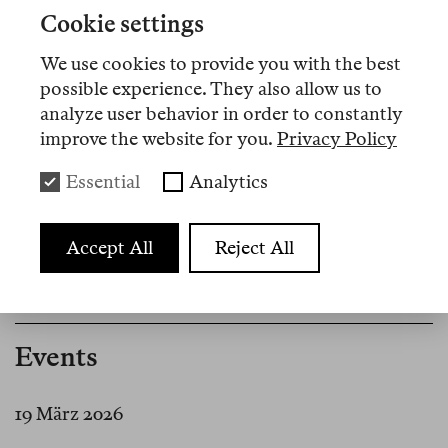
Cookie settings
Artikel
We use cookies to provide you with the best
possible experience. They also allow us to
analyze user behavior in order to constantly
Nº 17
improve the website for you.
Privacy Policy
Review
Essential
Analytics
Don’t Hate the Muster, Hate the
Vergleich
Accept All
Reject All
Events
19 März 2026