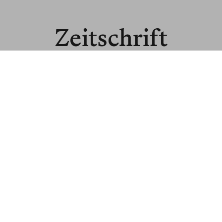
Zeitschrift
für Bücher und
Ideen
© BLNR Publishing GmbH
Media Kit
BR für Institutionen
BR für Buchhandel
About us
Spenden
Read us in English