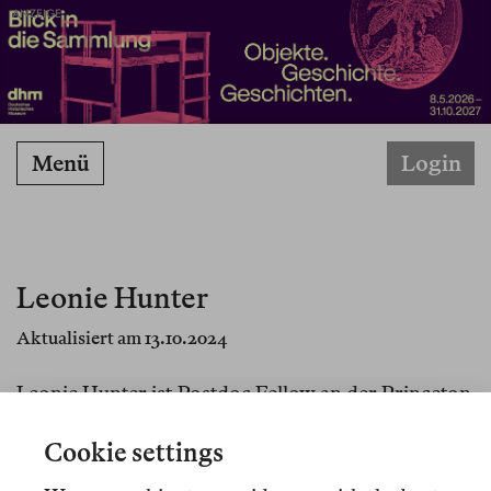
ANZEIGE
Menü
Login
Leonie Hunter
Aktualisiert am 13.10.2024
Leonie Hunter ist Postdoc Fellow an der Princeton
University.
Das Drama im Politischen. Hegels
Cookie settings
Ästhetik als demokratietheoretischer Traktat
erschien 2023 in der Konstanz University Press,