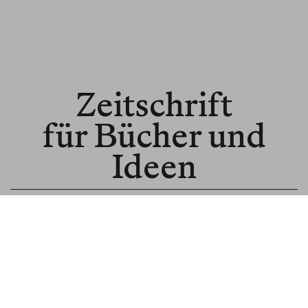
Zeitschrift
für Bücher und
Ideen
© BLNR Publishing GmbH
Media Kit
BR für Institutionen
BR für Buchhandel
About us