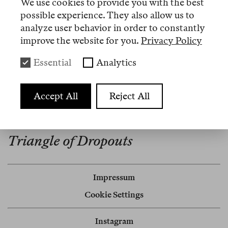
We use cookies to provide you with the best
2024 folgte
Tragischer Liberalismus
im Campus
possible experience. They also allow us to
Verlag.
analyze user behavior in order to constantly
improve the website for you.
Privacy Policy
Essential
Analytics
Artikel
Accept All
Reject All
Nº 5
Review
Triangle of Dropouts
Impressum
Cookie Settings
Instagram