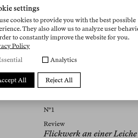
kie settings
use cookies to provide you with the best possible
erience. They also allow us to analyze user behavi
rder to constantly improve the website for you.
vacy Policy
Yelizaveta Landenberger ist Slawis
ssential
Analytics
Übersetzerin.
ccept All
Reject All
Artikel
Nº 1
Review
Flickwerk an einer Leiche