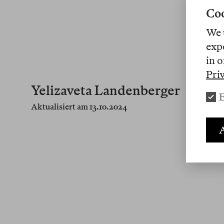
Coo
We 
exp
in o
Pri
Yelizaveta Landenberger
E
Aktualisiert am 13.10.2024
A