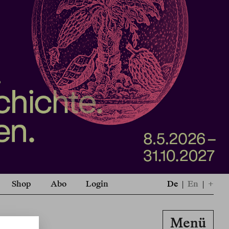
Shop
Abo
Login
De
|
En
|
+
Menü