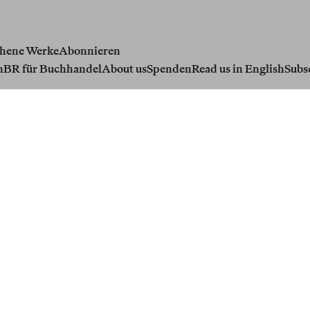
hene Werke
Abonnieren
n
BR für Buchhandel
About us
Spenden
Read us in English
Subs