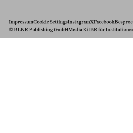
Impressum
Cookie Settings
Instagram
X
Facebook
Besproc
© BLNR Publishing GmbH
Media Kit
BR für Institutione