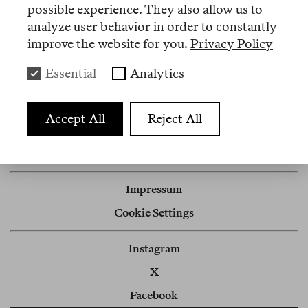
possible experience. They also allow us to
Übersetzungen
analyze user behavior in order to constantly
improve the website for you.
Privacy Policy
Nº 17
Essential
Analytics
Essay
Die Erfindung des
Accept All
Reject All
Narkoterrorismus
Impressum
Cookie Settings
Instagram
X
Facebook