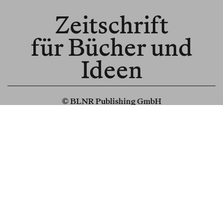
Zeitschrift
für Bücher und
Ideen
© BLNR Publishing GmbH
Media Kit
BR für Institutionen
BR für Buchhandel
About us
Spenden
Read us in English
Subscribe