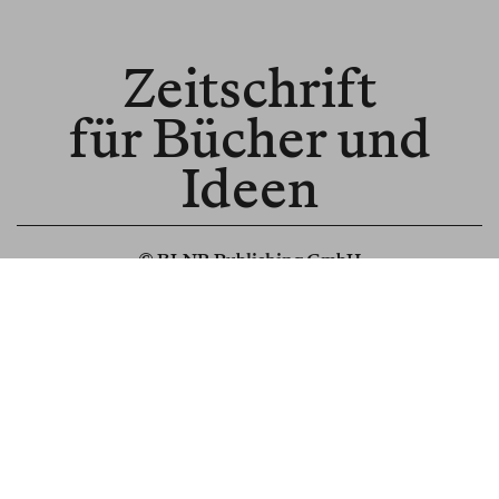
Zeitschrift
für Bücher und
Ideen
© BLNR Publishing GmbH
Media Kit
BR für Institutionen
BR für Buchhandel
About us
Spenden
Read us in English