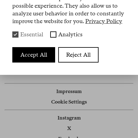
possible experience. They also allow us to
analyze user behavior in order to constantly
improve the website for you.
Privacy Policy
Artikel
Essential
Analytics
Nº 18
Accept All
Reject All
Memo
Ein Vorname ist ein Talisman
Impressum
Cookie Settings
Instagram
X