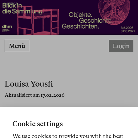
ANZEIGE
Menü
Login
Louisa Yousfi
Aktualisiert am 17.02.2026
Louisa Yousfi ist Journalistin und Autorin. 2022
erschien ihr Essayband
Rester Barbare
bei La
Cookie settings
fabrique. Ihr Romandebut
La grande Méthode
erscheint im Februar 2026.
We use cookies to provide you with the best