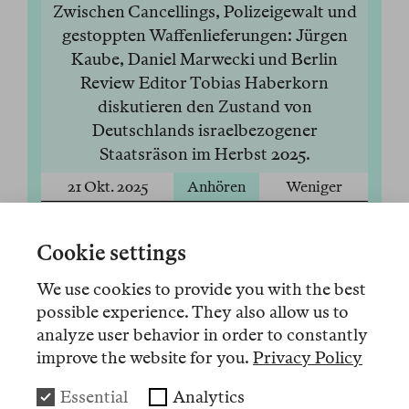
Zwischen Cancellings, Polizeigewalt und
gestoppten Waffenlieferungen: Jürgen
Kaube, Daniel Marwecki und Berlin
Review Editor Tobias Haberkorn
diskutieren den Zustand von
Deutschlands israelbezogener
Staatsräson im Herbst 2025.
21 Okt. 2025
Anhören
Weniger
Audio 12
Cookie settings
Bei Fragen, die mit Israel und Palästina zu
tun haben, wandelt Deutschland stets am
We use cookies to provide you with the best
Rande des Nervenzusammenbruchs.
possible experience. They also allow us to
Warum eigentlich? Auf der Frankfurter
analyze user behavior in order to constantly
improve the website for you.
Privacy Policy
Buchmesse 2025 sprach Berlin-Review-
Editor Tobias Haberkorn mit dem
Essential
Analytics
Politikwissenschaftler Daniel Marwecki