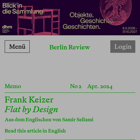
ANZEIGE
Menü
Login
Berlin Review
Memo
No 2
Apr. 2024
Frank Keizer
Flat by Design
Aus dem Englischen von
Samir Sellami
Read this article in English