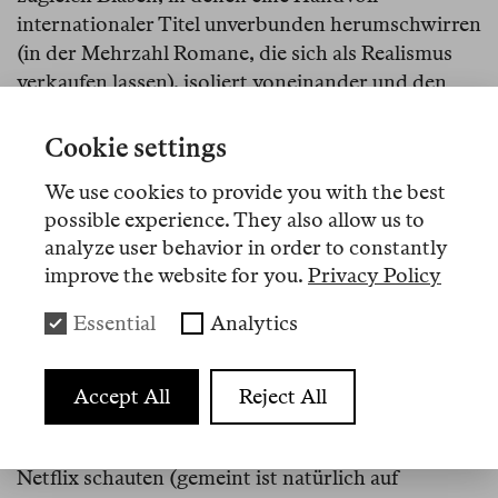
internationaler Titel unverbunden herumschwirren
(in der Mehrzahl Romane, die sich als Realismus
verkaufen lassen), isoliert voneinander und den
Kontexten entbunden, die ihnen Sinn und
Bedeutung verleihen.
Cookie settings
Wie Literaturpreise neigen auch
Buchmessen
dazu,
We use cookies to provide you with the best
noch mehr heiße Luft in diese Blasen zu pusten,
possible experience. They also allow us to
indem sie Blockbuster-Erzählungen aus einer
analyze user behavior in order to constantly
improve the website for you.
Privacy Policy
bestimmten Region auf ihr kommerzielles
Potenzial für den globalen Markt hin trimmen. In
Essential
Analytics
einer jüngeren Episode des hauseigenen Podcasts
Hanser Rauschen
wies Hanser-Verleger Jo Lendle
auf eine bemerkenswerte Tatsache hin: Die
Accept All
Reject All
Buchmärkte Skandinaviens und der Niederlande
seien praktisch erledigt, weil die Leute entweder
Netflix schauten (gemeint ist natürlich auf