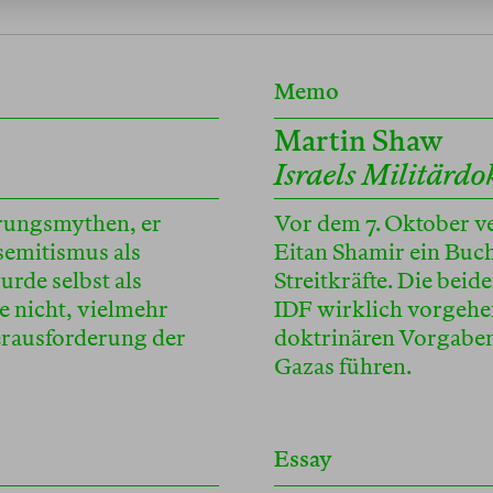
Memo
Martin Shaw
Israels Militärdo
prungsmythen, er
Vor dem 7. Oktober v
semitismus als
Eitan Shamir ein Buch
rde selbst als
Streitkräfte. Die beid
ie nicht, vielmehr
IDF wirklich vorgehe
erausforderung der
doktrinären Vorgaben
Gazas führen.
Essay