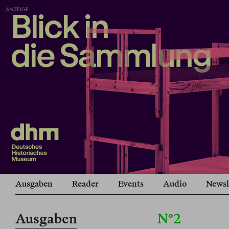
ANZEIGE
Ausgaben
Reader
Events
Audio
Newsl
Ausgaben
Nº2