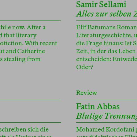
Samir Sellami
Alles zur selben 
hile now. After a
Elif Batumans Romane 
 that literary
Literaturgeschichte,
ofiction. With recent
die Frage hinaus: Ist 
ut and Catherine
Zeit, in der das Lebe
ts stealing from
entscheiden: Entweder
Oder?
Review
Fatin Abbas
Blutige Trennun
 schreiben sich die
Mohamed Kordofani ge