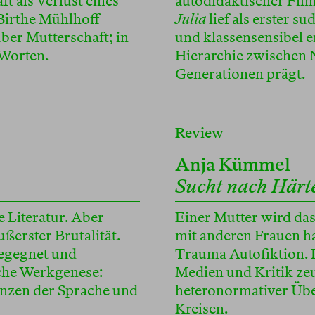
t als Verlust eines
autodidaktischer Fil
 Birthe Mühlhoff
Julia
lief als erster s
ber Mutterschaft; in
und klassensensibel er
 Worten.
Hierarchie zwischen 
Generationen prägt.
Review
Anja Kümmel
Sucht nach Härt
e Literatur. Aber
Einer Mutter wird das 
ßerster Brutalität.
mit anderen Frauen h
begegnet und
Trauma Autofiktion. 
ische Werkgenese:
Medien und Kritik ze
enzen der Sprache und
heteronormativer Übe
Kreisen.