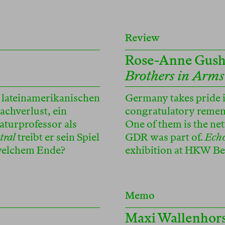
Review
Rose-Anne Gus
Brothers in Arms
 lateinamerikanischen
Germany takes pride in
achverlust, ein
congratulatory remem
aturprofessor als
One of them is the net
tral
treibt er sein Spiel
GDR was part of.
Echo
 welchem Ende?
exhibition at HKW Berl
Memo
Maxi Wallenhor