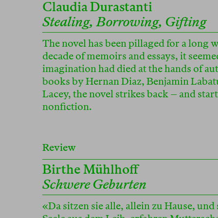
Claudia Durastanti
Stealing, Borrowing, Gifting
The novel has been pillaged for a long w
decade of memoirs and essays, it seemed
imagination had died at the hands of aut
books by Hernan Diaz, Benjamin Labat
Lacey, the novel strikes back – and star
nonfiction.
Review
Birthe Mühlhoff
Schwere Geburten
«Da sitzen sie alle, allein zu Hause, und