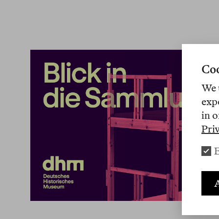
Coo
We 
exp
in o
Pri
E
A