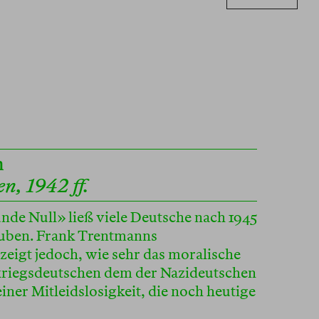
n
n, 1942 ff.
unde Null» ließ viele Deutsche nach 1945
auben. Frank Trentmanns
eigt jedoch, wie sehr das moralische
riegsdeutschen dem der Nazideutschen
iner Mitleidslosigkeit, die noch heutige