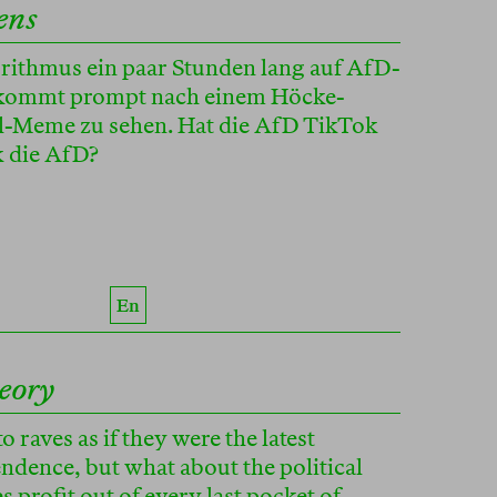
ens
ithmus ein paar Stunden lang auf AfD-
bekommt prompt nach einem Höcke-
l-Meme zu sehen. Hat die AfD TikTok
k die AfD?
En
eory
o raves as if they were the latest
endence, but what about the political
profit out of every last pocket of