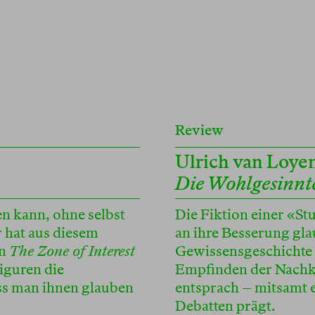
Review
Ulrich van Loye
Die Wohlgesinnte
en kann, ohne selbst
Die Fiktion einer «St
r hat aus diesem
an ihre Besserung gl
In
The Zone of Interest
Gewissensgeschichte z
iguren die
Empfinden der Nachk
ass man ihnen glauben
entsprach – mitsamt e
Debatten prägt.