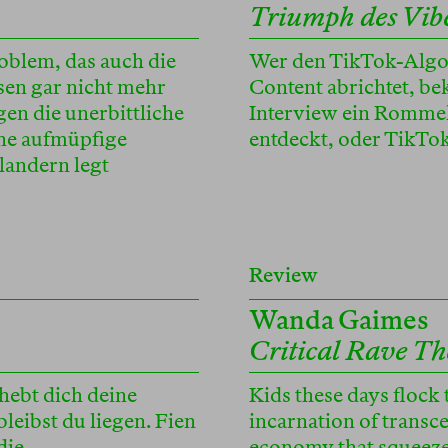
Triumph des Vib
roblem, das auch die
Wer den TikTok-Algor
esen gar nicht mehr
Content abrichtet, 
gen die unerbittliche
Interview ein Romme
ine aufmüpfige
entdeckt, oder TikTo
landern legt
Review
Wanda Gaimes
Critical Rave Th
 hebt dich deine
Kids these days flock t
bleibst du liegen. Fien
incarnation of transc
die
economy that squeezes 