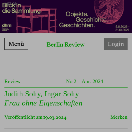
ANZEIGE
Menü
Login
Berlin Review
Review
No 2
Apr. 2024
Judith Solty
,
Ingar Solty
Frau ohne Eigenschaften
Veröffentlicht am 19.03.2024
Merken