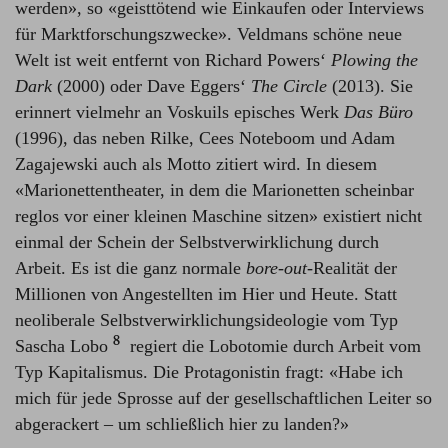
werden», so «geisttötend wie Einkaufen oder Interviews
für Marktforschungszwecke». Veldmans schöne neue
Welt ist weit entfernt von Richard Powers‘
Plowing the
Dark
(2000) oder Dave Eggers‘
The Circle
(2013). Sie
erinnert vielmehr an Voskuils episches Werk
Das Büro
(1996), das neben Rilke, Cees Noteboom und Adam
Zagajewski auch als Motto zitiert wird. In diesem
«Marionettentheater, in dem die Marionetten scheinbar
reglos vor einer kleinen Maschine sitzen» existiert nicht
einmal der Schein der Selbstverwirklichung durch
Arbeit. Es ist die ganz normale
bore-out
-Realität der
Millionen von Angestellten im Hier und Heute. Statt
neoliberale Selbstverwirklichungsideologie vom Typ
8
Sascha Lobo⁠
regiert die Lobotomie durch Arbeit vom
Typ Kapitalismus. Die Protagonistin fragt: «Habe ich
mich für jede Sprosse auf der gesellschaftlichen Leiter so
abgerackert – um schließlich hier zu landen?»