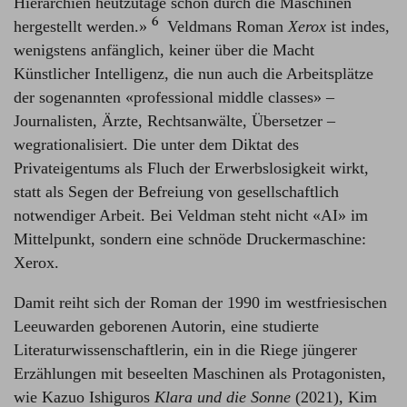
Hierarchien heutzutage schon durch die Maschinen
6
hergestellt werden.»⁠
Veldmans Roman
Xerox
ist indes,
wenigstens anfänglich, keiner über die Macht
Künstlicher Intelligenz, die nun auch die Arbeitsplätze
der sogenannten «professional middle classes» –
Journalisten, Ärzte, Rechtsanwälte, Übersetzer –
wegrationalisiert. Die unter dem Diktat des
Privateigentums als Fluch der Erwerbslosigkeit wirkt,
statt als Segen der Befreiung von gesellschaftlich
notwendiger Arbeit. Bei Veldman steht nicht «AI» im
Mittelpunkt, sondern eine schnöde Druckermaschine:
Xerox.
Damit reiht sich der Roman der 1990 im westfriesischen
Leeuwarden geborenen Autorin, eine studierte
Literaturwissenschaftlerin, ein in die Riege jüngerer
Erzählungen mit beseelten Maschinen als Protagonisten,
wie Kazuo Ishiguros
Klara und die Sonne
(2021), Kim