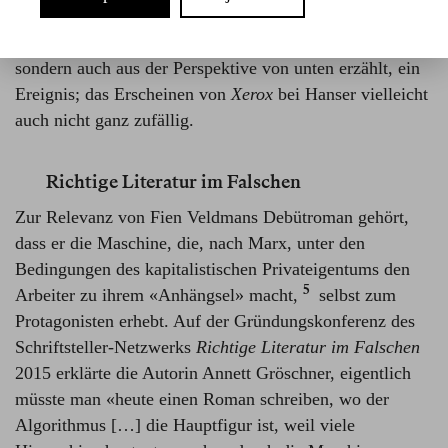
und (klein-)bürgerlicher Selbstbespiegelung ist ein
Roman, der nicht nur die Arbeitswelt dokumentiert,
sondern auch aus der Perspektive von unten erzählt, ein
Ereignis; das Erscheinen von
Xerox
bei Hanser vielleicht
auch nicht ganz zufällig.
Richtige Literatur im Falschen
Zur Relevanz von Fien Veldmans Debütroman gehört,
dass er die Maschine, die, nach Marx, unter den
Bedingungen des kapitalistischen Privateigentums den
5
Arbeiter zu ihrem «Anhängsel» macht,⁠
selbst zum
Protagonisten erhebt. Auf der Gründungskonferenz des
Schriftsteller-Netzwerks
Richtige Literatur im Falschen
2015 erklärte die Autorin Annett Gröschner, eigentlich
müsste man «heute einen Roman schreiben, wo der
Algorithmus […] die Hauptfigur ist, weil viele