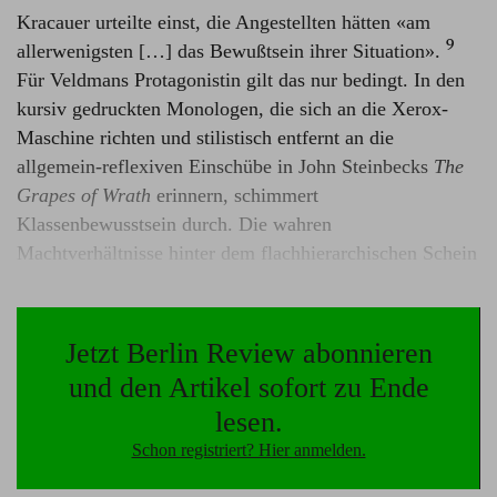
Kracauer urteilte einst, die Angestellten hätten «am
9
allerwenigsten […] das Bewußtsein ihrer Situation».⁠
Für Veldmans Protagonistin gilt das nur bedingt. In den
kursiv gedruckten Monologen, die sich an die Xerox-
Maschine richten und stilistisch entfernt an die
allgemein-reflexiven Einschübe in John Steinbecks
The
Grapes of Wrath
erinnern, schimmert
Klassenbewusstsein durch. Die wahren
Machtverhältnisse hinter dem flachhierarchischen Schein
durchschaut sie: «Mein Chef hat mich höflich gebeten,
dabei hätte ich sowieso nicht nein sagen können. Wir tun
in dieser Organisation zwar, als wären alle gleich, aber
Jetzt Berlin Review abonnieren
das ist eine Lüge.» Und sie empört sich:
«‹Wir›, schrieb
und den Artikel sofort zu Ende
mein Chef, als gäbe es ein ‹Wir›»
, wissend, dass nach
lesen.
Adorno «Wir sagen und Ich meinen» eine der
Schon registriert? Hier anmelden.
10
«ausgesuchtesten Kränkungen»⁠
ist.