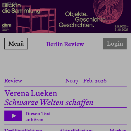
ANZEIGE
Menü
Login
Berlin Review
Review
No 17
Feb. 2026
Verena Lueken
Schwarze Welten schaffen
Diesen Text
anhören
Veröffentlicht am
Aktualisiert am
Merken