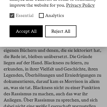
improve the website for you.
Privacy Policy
Essential
Analytics
Auch abgedruckt im Berlin Review Reader 6
Accept All
Reject All
Bevor es hier weitergeht, eine Anmerkung: Race
und Blackness, zwei zentrale Begriffe, bleiben
unübersetzt, wenn von Toni Morrison, ihren
eigenen Büchern und denen, die sie lektoriert hat,
die Rede ist, bleiben unübersetzt. Die Gründe
liegen auf der Hand. Blackness zu feiern, zu
erkunden, in ihrer Vielfalt und Geschichte, ihren
Legenden, Überhöhungen und Erniedrigungen zu
dokumentieren, darauf kam es Morrison in allem
an, was sie tat. Blackness nicht zu einer Funktion
des Rassismus zu machen, auch das war ihr
Anliegen. Über Rassismus zu sprechen, und sich
dabei nicht eine weiße Leserschaft vorzustellen,