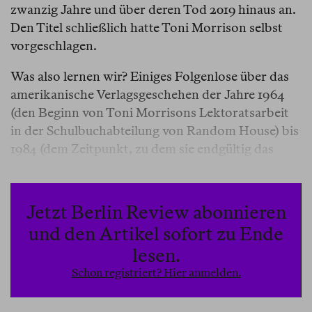
zwanzig Jahre und über deren Tod 2019 hinaus an.
Den Titel schließlich hatte Toni Morrison selbst
vorgeschlagen.
Was also lernen wir? Einiges Folgenlose über das
amerikanische Verlagsgeschehen der Jahre 1964
(den Beginn von Toni Morrisons Lektoratsarbeit
in der Schulbuchabteilung von Random House) bis
1984 (dem Zeitpunkt, zu dem sie endgültig das
eigene Schreiben zum Mittelpunkt ihrer Arbeit
machte und den Verlag verließ). Fast alles über
Entstehungsprozesse einzelner Bücher,
Jetzt Berlin Review abonnieren
Überlegungen zur Vermarktung, Details zu
und den Artikel sofort zu Ende
Verträgen und manchmal auch Vorschüssen,
lesen.
Konflikte und Erfolge oder auch, selten,
Schon registriert? Hier anmelden.
Enttäuschungen.