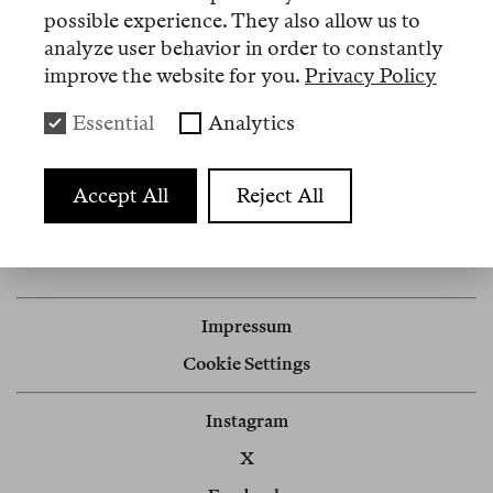
possible experience. They also allow us to
analyze user behavior in order to constantly
improve the website for you.
Privacy Policy
Artikel
Essential
Analytics
Nº 10
Accept All
Reject All
Memo
Zunehmend autoritär
Impressum
Cookie Settings
Instagram
X