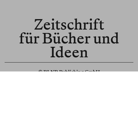
Zeitschrift
für Bücher und
Ideen
© BLNR Publishing GmbH
Media Kit
BR für Institutionen
BR für Buchhandel
About us
Spenden
Read us in English