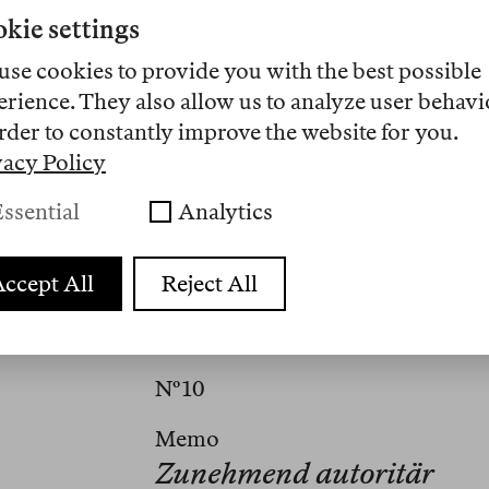
kie settings
use cookies to provide you with the best possible
erience. They also allow us to analyze user behavi
rder to constantly improve the website for you.
vacy Policy
Laro Bogan kuratiert darstellen
ssential
Analytics
ist kulturpolitisch tätig, u.a. a
ccept All
Reject All
Artikel
Nº 10
Memo
Zunehmend autoritär