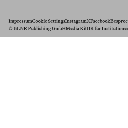
Impressum
Cookie Settings
Instagram
X
Facebook
Besproc
© BLNR Publishing GmbH
Media Kit
BR für Institutione