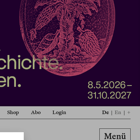
Shop
Abo
Login
De
|
En
|
+
Menü