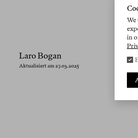
Coo
We 
exp
in o
Pri
Laro Bogan
E
Aktualisiert am 27.03.2025
A