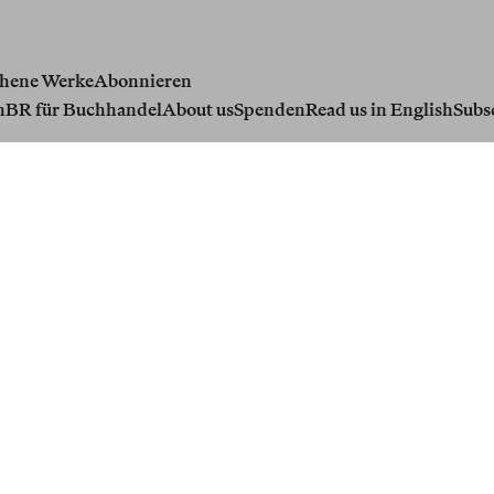
hene Werke
Abonnieren
n
BR für Buchhandel
About us
Spenden
Read us in English
Subs