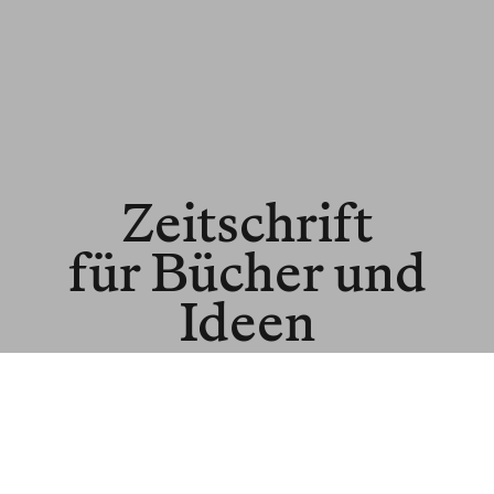
Zeitschrift
für Bücher und
Ideen
© BLNR Publishing GmbH
Media Kit
BR für Institutionen