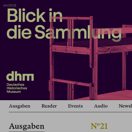
ANZEIGE
Ausgaben
Reader
Events
Audio
Newsl
Ausgaben
Nº21