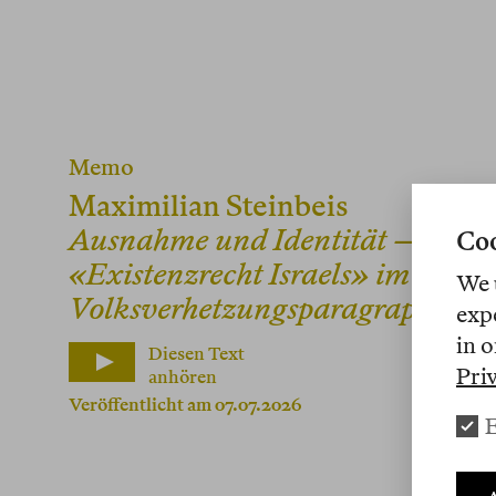
Memo
Maximilian Steinbeis
Ausnahme und Identität – zum
Coo
«Existenzrecht Israels» im
We 
Volksverhetzungsparagraphen
exp
in o
Diesen Text
Pri
anhören
Veröffentlicht am 07.07.2026
E