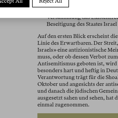
ccept All
Reject All
wer in einer Weise, die geeigne
Gewalt- oder Willkürmaßnahme
Versammlung das Existenzrecht
Beseitigung des Staates Israel
Auf den ersten Blick erscheint di
Linie des Erwartbaren. Der Streit
Israels» eine antizionistische Me
muss, oder ob dessen Verbot zum
Antisemitismus geboten ist, wird s
besonders hart und heftig in Deut
Verantwortung trägt für die Sho
Oktober und angesichts der antis
und danach die jüdischen Gemein
ausgesetzt sahen und sehen, hat di
einmal zugenommen.