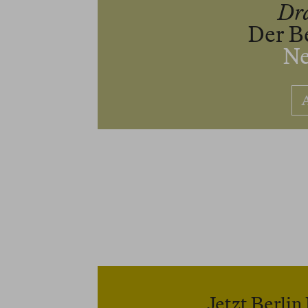
Dr
Der B
Ne
Jetzt Berli