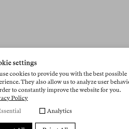
An diesem Freitag, dem 10. Juli 2
Gesetzesentwurf des Landes Hess
kie settings
Existenzrechts Israels» zu einer S
use cookies to provide you with the best possible
Innenausschuss haben die Annah
erience. They also allow us to analyze user behavi
Plenum dem folgt (was zu vermuten
Kraft zu setzen, beim Bundestag
rder to constantly improve the website for you.
130 des Strafgesetzbuchs soll, di
vacy Policy
NS-Regimes und nach dem Verbot
ssential
Analytics
Absatz 4 eingefügt werden, der wie
«Mit Freiheitsstrafe bis zu fü