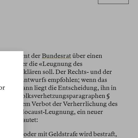
026, stimmt der
Bundesrat
über einen
en ab, der die «Leugnung des
traftat erklären soll. Der Rechts- und der
me des Entwurfs empfohlen; wenn das
or
 ist), dann liegt die Entscheidung, ihn in
. In den Volksverhetzungsparagraphen §
rekt vor dem Verbot der Verherrlichung des
 der Holocaust-Leugnung, ein neuer
 folgt lautet:
nf Jahren oder mit Geldstrafe wird bestraft,