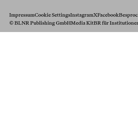
Impressum
Cookie Settings
Instagram
X
Facebook
Besproc
© BLNR Publishing GmbH
Media Kit
BR für Institutione