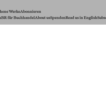
hene Werke
Abonnieren
n
BR für Buchhandel
About us
Spenden
Read us in English
Subs