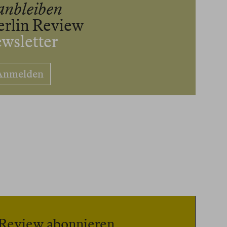
anbleiben
erlin Review
wsletter
Anmelden
n Review abonnieren