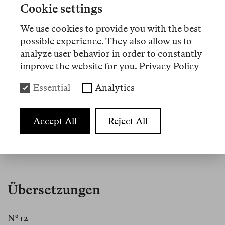
Cookie settings
Ming-Dynastie bis ins zeitgenössische China.
We use cookies to provide you with the best
possible experience. They also allow us to
analyze user behavior in order to constantly
Artikel
improve the website for you.
Privacy Policy
Essential
Analytics
Nº 12
Review
Accept All
Reject All
Verflossenes Gold
Übersetzungen
Nº 12