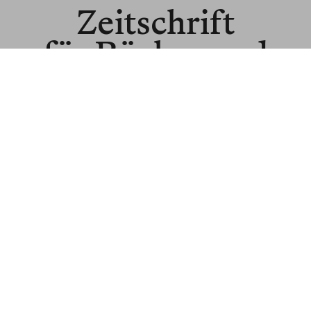
Zeitschrift
für Bücher und
Ideen
© BLNR Publishing GmbH
Media Kit
BR für Institutionen
BR für Buchhandel
About us
Spenden
Read us in English
Subscribe