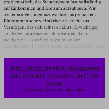
problematisch, das Steuersystem fast vollständig
auf Einkommen und Konsum aufzubauen. Wir
besteuern Vermögenszuwächse aus gespartem
Einkommen sehr viel stärker als solche aus
Vermögen, das sich selbst ernährt. Je wichtiger
solche Vermögenszuwächse werden, desto
weniger passt das Steuersystem zu der
Gesellschaft, die es besteuert. An dieser Stelle setzt
Gabriel Zucman mit seinem neuen Büchlein an.
Die Einkommensteuer, so seine Ausgangsthese,
scheitere daran, die immer größer werdenden
Jetzt Berlin Review abonnieren
Vermögen weniger Superreicher angemessen
und den Artikel sofort zu Ende
einzubeziehen. Eine Gesellschaft, in der Vermögen
lesen.
an Bedeutung gewinne, brauche deshalb ein
Schon registriert? Hier anmelden.
Update ihres Steuersystems.