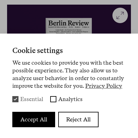
Cookie settings
We use cookies to provide you with the best
possible experience. They also allow us to
analyze user behavior in order to constantly
improve the website for you.
Privacy Policy
Essential
Analytics
Auch abgedruckt im Berlin Review Reader 6
In einer historischen Ausnahmesituation befanden
Accept All
Reject All
sich in diesen Jahren auch die westlichen
Volkswirtschaften, und zwar nicht nur, weil die