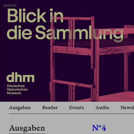
ANZEIGE
Ausgaben
Reader
Events
Audio
Newsl
Ausgaben
Nº4