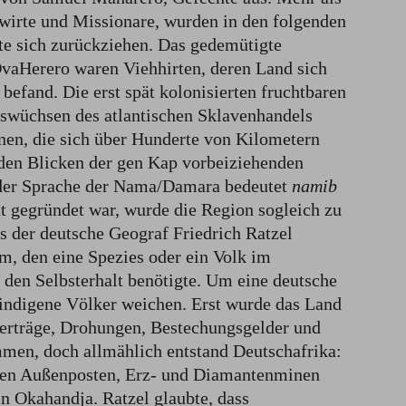
wirte und Missionare, wurden in den folgenden
te sich zurückziehen. Das gedemütigte
OvaHerero waren Viehhirten, deren Land sich
befand. Die erst spät kolonisierten fruchtbaren
swüchsen des atlantischen Sklavenhandels
nen, die sich über Hunderte von Kilometern
r den Blicken der gen Kap vorbeiziehenden
 der Sprache der Nama/Damara bedeutet
namib
at gegründet war, wurde die Region sogleich zu
s der deutsche Geograf Friedrich Ratzel
, den eine Spezies oder ein Volk im
den Selbsterhalt benötigte. Um eine deutsche
indigene Völker weichen. Erst wurde das Land
erträge, Drohungen, Bestechungsgelder und
men, doch allmählich entstand Deutschafrika:
chen Außenposten, Erz- und Diamantenminen
in Okahandja. Ratzel glaubte, dass