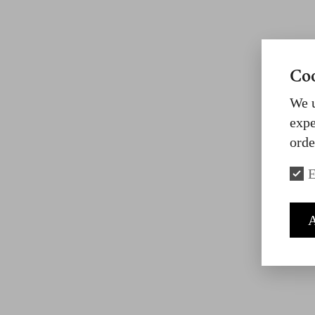
Coo
We u
expe
orde
E
A