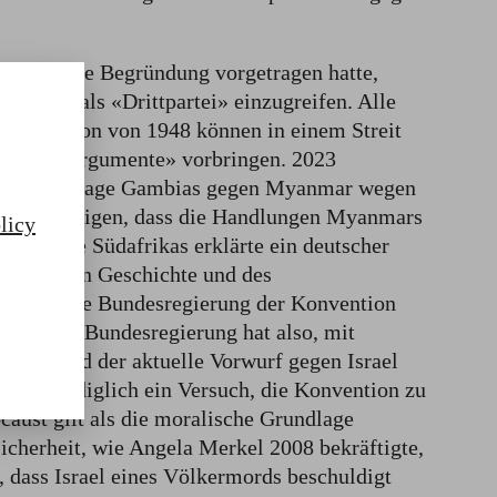
srael seine Begründung vorgetragen hatte,
 Israels als «Drittpartei» einzugreifen. Alle
konvention von 1948 können in einem Streit
terielle Argumente» vorbringen. 2023
ölkermordklage Gambias gegen Myanmar wegen
u bekräftigen, dass die Handlungen Myanmars
licy
der Klage Südafrikas erklärte ein deutscher
 deutschen Geschichte und des
ht sich die Bundesregierung der Konvention
n.» Die Bundesregierung hat also, mit
ragen, und der aktuelle Vorwurf gegen Israel
 er sei lediglich ein Versuch, die Konvention zu
caust gilt als die moralische Grundlage
icherheit, wie Angela Merkel 2008 bekräftigte,
g, dass Israel eines Völkermords beschuldigt