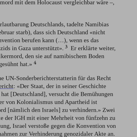
rmord mit dem Holocaust vergleichbar wäre –,
rlautbarung Deutschlands, tadelte Namibias
bruar starb), dass sich Deutschland «nicht
vention berufen kann (…), wenn es das
3
ids in Gaza unterstützt».⁠
Er erklärte weiter,
lkermord, den sie auf namibischem Boden
4
esühnt hat.»⁠
e UN-Sonderberichterstatterin für das Recht
richt
: «Der Staat, der in seiner Geschichte
 hat [Deutschland], versucht die Bemühungen
er von Kolonialismus und Apartheid ist
rd [nämlich den Israels] zu verhindern.» Zwei
te der IGH mit einer Mehrheit von fünfzehn zu
tung, Israel verstoße gegen die Konvention von
ßnahmen zur Verhinderung genozidaler Akte an.