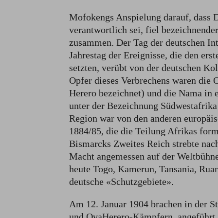
Mofokengs Anspielung darauf, dass D
verantwortlich sei, fiel bezeichnend
zusammen. Der Tag der deutschen Inte
Jahrestag der Ereignisse, die den er
setzten, verübt von der deutschen Ko
Opfer dieses Verbrechens waren die O
Herero bezeichnet) und die Nama in 
unter der Bezeichnung Südwestafrika 
Region war von den anderen europäis
1884/85, die die Teilung Afrikas form
Bismarcks Zweites Reich strebte nac
Macht angemessen auf der Weltbühne 
heute Togo, Kamerun, Tansania, Rua
deutsche «Schutzgebiete».
Am 12. Januar 1904 brachen in der S
und OvaHerero-Kämpfern, angeführt 