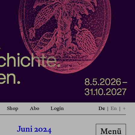
Shop
Abo
Login
De
|
En
|
+
Juni 2024
Menü