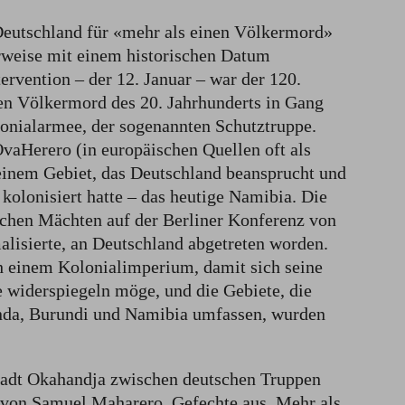
eutschland für «mehr als einen Völkermord»
erweise mit einem historischen Datum
rvention – der 12. Januar – war der 120.
sten Völkermord des 20. Jahrhunderts in Gang
lonialarmee, der sogenannten Schutztruppe.
vaHerero (in europäischen Quellen oft als
einem Gebiet, das Deutschland beansprucht und
kolonisiert hatte – das heutige Namibia. Die
chen Mächten auf der Berliner Konferenz von
alisierte, an Deutschland abgetreten worden.
h einem Kolonialimperium, damit sich seine
widerspiegeln möge, und die Gebiete, die
nda, Burundi und Namibia umfassen, wurden
tadt Okahandja zwischen deutschen Truppen
von Samuel Maharero, Gefechte aus. Mehr als