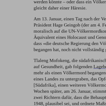
werden könnte – oder dass ein Völke
gleicht daher einer Häresie.
Am 13. Januar, einen Tag nach der Ve
Präsident Hage Geingob (der am 4. Fe
moralisch auf die UN-Völkermordkon
Äquivalent eines Holocaust und Genoz
dass «die deutsche Regierung den Vö
begangen hat, noch nicht vollständig g
Tlaleng Mofokeng, die südafrikanisch
auf Gesundheit, gab folgenden
Lagebe
mehr als einen Völkermord begangen
eines Landes zu untergraben, das Opf
[Südafrika], einen weiteren Völkermo
Wochen später, am 26. Januar, stimm
zwei Richtern dafür, dass die Behaup
1948, plausibel sei, und ordnete Ma