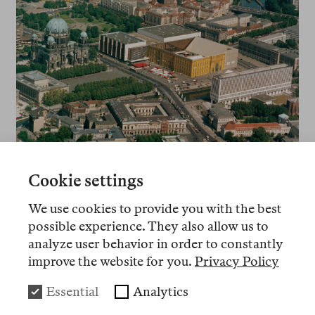
Luftaufnahme, Blick auf die Schloss-Attrappe und den
Cookie settings
Palast der Republik
© picture-alliance / akg-images / Reimer Wulf
We use cookies to provide you with the best
possible experience. They also allow us to
Die leere Mitte
analyze user behavior in order to constantly
improve the website for you.
Privacy Policy
Mit dem Abriss folgte man der Empfehlung der
Expertenkommission
Historische Mitte Berlin
,
Essential
Analytics
deren nicht ganz neutraler Name Programm war: