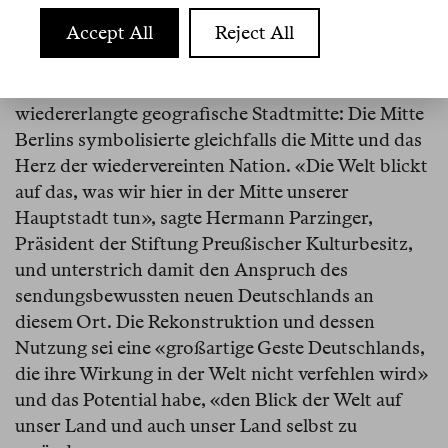
Ziel der Rekonstruktion sollte die Wiederbelebung
Accept All
Reject All
der vermeintlich «leeren Mitte» Berlins im
verputzten Glanz barocker Fassaden sein. Dabei
ging es nicht
nur
um die nach der Wende
wiedererlangte geografische Stadtmitte: Die Mitte
Berlins symbolisierte gleichfalls die Mitte und das
Herz der wiedervereinten Nation. «Die Welt blickt
auf das, was wir hier in der Mitte unserer
Hauptstadt tun», sagte Hermann Parzinger,
Präsident der Stiftung Preußischer Kulturbesitz,
und unterstrich damit den Anspruch des
sendungsbewussten neuen Deutschlands an
diesem Ort. Die Rekonstruktion und dessen
Nutzung sei eine «großartige Geste Deutschlands,
die ihre Wirkung in der Welt nicht verfehlen wird»
und das Potential habe, «den Blick der Welt auf
unser Land und auch unser Land selbst zu