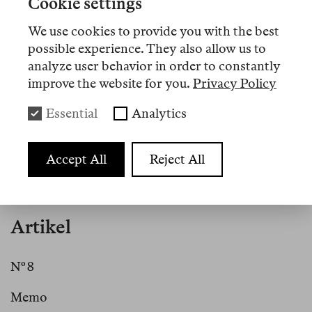
Cookie settings
palästinensische und arabische Plattformen. Im
Frühjahr 2024 erschien die von ihm und Mahmoud
We use cookies to provide you with the best
Al-Shaer herausgegebene Special Issue
Gaza!
possible experience. They also allow us to
Gaza! Gaza!
(ArabLit Quarterly/Majalla 28), die
analyze user behavior in order to constantly
Essays, Gedichte und Reflexionen von in Gaza
improve the website for you.
Privacy Policy
lebenden Schriftsteller:innen versammelt. Seine
Essential
Analytics
Gedichtsammlung
The Fortune Tellers Betrayed Me
gewann 2018 den Al Khalili Preis für Lyrik des
Palästinensischen Kulturforums.
Accept All
Reject All
Artikel
Nº 8
Memo