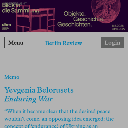
ADVERTISEMENT
Menu
Login
Berlin Review
Memo
Yevgenia Belorusets
Enduring War
“When it became clear that the desired peace
wouldn’t come, an opposing idea emerged: the
concept of ‘endurance,’ of Ukraine as an