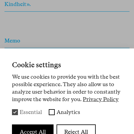
Kindheit».
Memo
Deniz Utlu
Auf der Suche nach der Suche
Cookie settings
In der Türkei war Tezer Özlü längst im Kanon.
We use cookies to provide you with the best
possible experience. They also allow us to
Nun ist sie mit zwei neuen Veröffentlichungen
analyze user behavior in order to constantly
endlich auch in Deutschland zu entdecken. Die
improve the website for you.
Privacy Policy
Manuskriptsuche liest sich wie das Exposé eines
Detektivromans – und verrät viel über einseitig
Essential
Analytics
verbaute Chancen einer deutsch-türkischen
Literaturgeschichte.
Accept All
Reject All