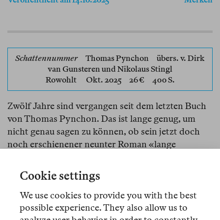
Schattennummer
Thomas Pynchon
übers. v. Dirk
van Gunsteren und Nikolaus Stingl
Rowohlt
Okt. 2025 26 € 400 S.
Zwölf Jahre sind vergangen seit dem letzten Buch
von Thomas Pynchon. Das ist lange genug, um
nicht genau sagen zu können, ob sein jetzt doch
noch erschienener neunter Roman «lange
erwartet» wurde, wie die Verlage insinuieren,
wenn es um Bestseller, Celebrities oder Nobel-
Cookie settings
Aspirantinnen geht. Im Fall des inzwischen 88-
We use cookies to provide you with the best
jährigen Autors, der den dynamitumwobenen
possible experience. They also allow us to
Award wohl nicht mehr erhalten, geschweige denn
analyze user behavior in order to constantly