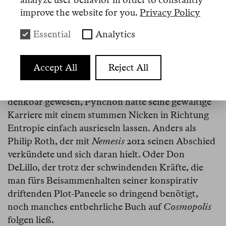
in persona
entgegennehmen wird, ist es
improve the website for you.
Privacy Policy
womöglich so: von seiner Gefolgschaft lange
erwartet, von allen anderen eher nicht.
Essential
Analytics
Wobei auch unter den hartgesottenen, über
Chatsyndikate und das ritterlich umkämpfte
Accept All
Reject All
Pynchon-Wiki
rhizomatisch vernetzten
Anhängern ein Raunen umging. Wäre doch
denkbar gewesen, Pynchon hätte seine gewaltige
Karriere mit einem stummen Nicken in Richtung
Entropie einfach ausrieseln lassen. Anders als
Philip Roth, der mit
Nemesis
2012 seinen Abschied
verkündete und sich daran hielt. Oder Don
DeLillo, der trotz der schwindenden Kräfte, die
man fürs Beisammenhalten seiner konspirativ
driftenden Plot-Paneele so dringend benötigt,
noch manches entbehrliche Buch auf
Cosmopolis
folgen ließ.