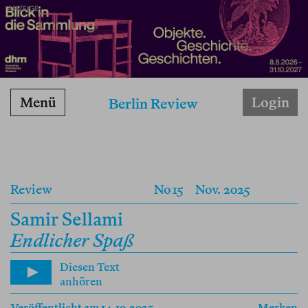
ANZEIGE
Menü
Login
Berlin Review
Review
No 15
Nov. 2025
Samir Sellami
Endlicher Spaß
Diesen Text
anhören
Veröffentlicht am 14.10.2025
Merken