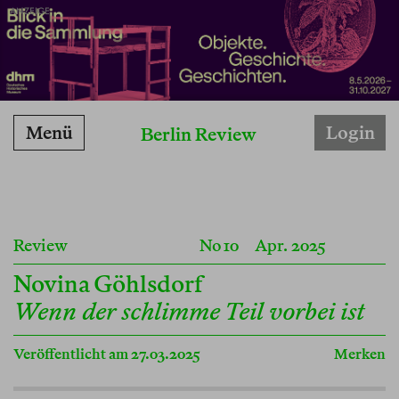
ANZEIGE
Menü
Login
Berlin Review
Review
No 10
Apr. 2025
Novina Göhlsdorf
Wenn der schlimme Teil vorbei ist
Veröffentlicht am 27.03.2025
Merken