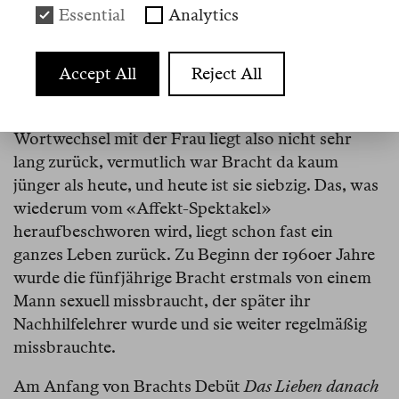
Essential
Analytics
Diesmal wurde das «Affekt-Spektakel» von einer
Frau heraufbeschworen, die sich in einem
Ferienclub zu Bracht an den Tisch gesetzt hat.
Accept All
Reject All
Bracht ist in diesen Club gefahren, um an einem
Buch zu arbeiten, das nun erschienen ist. Der
Wortwechsel mit der Frau liegt also nicht sehr
lang zurück, vermutlich war Bracht da kaum
jünger als heute, und heute ist sie siebzig. Das, was
wiederum vom «Affekt-Spektakel»
heraufbeschworen wird, liegt schon fast ein
ganzes Leben zurück. Zu Beginn der 1960er Jahre
wurde die fünfjährige Bracht erstmals von einem
Mann sexuell missbraucht, der später ihr
Nachhilfelehrer wurde und sie weiter regelmäßig
missbrauchte.
Am Anfang von Brachts Debüt
Das Lieben danach