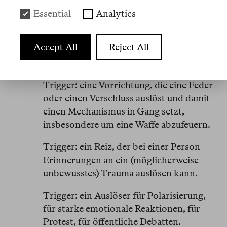
Wild.
einleitet, ist zärtlich, vorsichtig, geradezu
Essential
Analytics
zahm. Seine «Heldin», die gleich fast zweieinhalb
Stunden die Leinwand beherrschen wird, ist sein
Accept All
Reject All
Gegenbild: kühl, brutal, wild. Was versucht dieser
Film, und wen könnte er «triggern»?
Trigger: eine Vorrichtung, die eine Feder
oder einen Verschluss auslöst und damit
einen Mechanismus in Gang setzt,
insbesondere um eine Waffe abzufeuern.
Trigger: ein Reiz, der bei einer Person
Erinnerungen an ein (möglicherweise
unbewusstes) Trauma auslösen kann.
Trigger: ein Auslöser für Polarisierung,
für starke emotionale Reaktionen, für
Protest, für öffentliche Debatten.