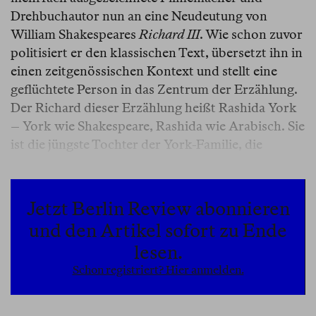
Drehbuchautor nun an eine Neudeutung von
William Shakespeares
Richard III
. Wie schon zuvor
politisiert er den klassischen Text, übersetzt ihn in
einen zeitgenössischen Kontext und stellt eine
geflüchtete Person in das Zentrum der Erzählung.
Der Richard dieser Erzählung heißt Rashida York
– York wie Shakespeare, Rashida wie Arabisch. Sie
ist die jüngste Tochter der York-Familie, die
verstrickt ist in einen blutigen Bandenkrieg mit
den Lancasters. Das Setting: ein vage verortetes
Berlin, vielleicht Neukölln, vielleicht nur eine Idee
Jetzt Berlin Review abonnieren
davon. Die Geografie bleibt unklar, erst graue
und den Artikel sofort zu Ende
Großstadt, dann ambivalenter, eine sich mit
lesen.
Gewalt vermischende, zunehmend innerliche
Schon registriert? Hier anmelden.
Landschaft.