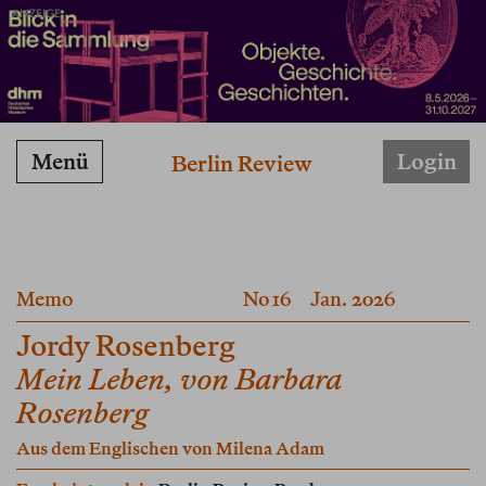
ANZEIGE
Menü
Login
Berlin Review
Memo
No 16
Jan. 2026
Jordy Rosenberg
Mein Leben, von Barbara
Rosenberg
Aus dem Englischen von
Milena Adam