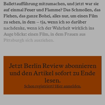
Ballettaufführung mitzumachen, und jetzt war sie
auf einmal Feuer und Flamme? Das Schmollen, das
Flehen, das ganze Bohei, alles nur, um einen Film
zu sehen, in dem – tja, wenn ich so darüber
nachdenke, wenn ich der Wahrheit wirklich ins
Auge blicke: einen Film, in dem Frauen aus
Pittsburgh sich ausziehen.
Warum auch immer – als ich Blanchie in ihrem
Totengewand sah, wurde mir schlagartig alles klar.
Das Gespenst, das mich meine ganze Ehe hindurch
Jetzt Berlin Review abonnieren
heimgesucht hatte: die distanzierte, grundlos
und den Artikel sofort zu Ende
hochnäsige Blanchie, nun verschrumpelt in einem
lesen.
blauen Kleid. In diesem Moment ging mir auf, dass
Schon registriert? Hier anmelden.
all meine Träume gestorben waren.