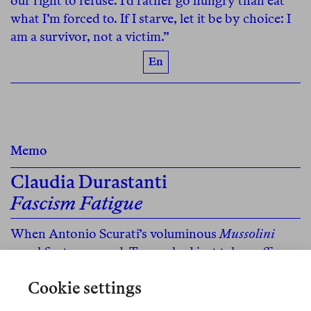
our right to refuse. I’d rather go hungry than eat
what I’m forced to. If I starve, let it be by choice: I
am a survivor, not a victim.”
En
Memo
Claudia Durastanti
Fascism Fatigue
When Antonio Scurati’s voluminous
Mussolini
novel first appeared, Trump had just taken office
and the “crisis of democracy” was on everyone’s
Cookie settings
lips. Things have only gotten darker since—yet
today’s Scurati imitators treat fascism as little