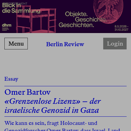
ADVERTISEMENT
Menu
Login
Berlin Review
Essay
Omer Bartov
«Grenzenlose Lizenz» – der
israelische Genozid in Gaza
Wie kann es sein, fragt Holocaust- und
Genozidforscher Omer Bartov, dass Israel, Land