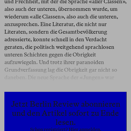
und Frechheit, mit der die Sprache «aller Classen»,
also auch der unteren, übernommen wurde, um
wiederum «alle Classen», also auch die unteren,
anzusprechen. Eine Literatur, die nicht nur
Literaten, sondern die Gesamtbevölkerung
adressierte, konnte schnell in den Verdacht
geraten, die politisch weitgehend sprachlosen
unteren Schichten gegen die Obrigkeit
aufzuwiegeln. Und trotz ihrer paranoiden
Grundverfassung lag die Obrigkeit gar nicht so
daneben. Die neue Sprache der «Jungen» war
Ausdruck einer bewussten Bewaffnung in jeder
Hinsicht junger Schriftsteller und Publizisten, die
sich die Möglichkeiten der rasant anwachsenden
Jetzt Berlin Review abonnieren
Massenpresse zu eigen machten, um der
und den Artikel sofort zu Ende
Staatsmaschinerie einen Guerillakrieg zu erklären.
lesen.
Einen Krieg, in dem scharf geschossen wurde, mit
Schon registriert? Hier anmelden.
Ideen.