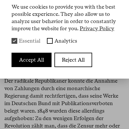
Platz» definiert.
We use cookies to provide you with the best
Ein Hinweisschild sucht man vergebens, nur eine
possible experience. They also allow us to
Statue von Heinrich Heine mit einer
analyze user behavior in order to constantly
improve the website for you.
Privacy Policy
Barrikadenillustration auf der Rückseite weckt
vage Assoziationen. «Eine Revolution ist ein
Essential
Analytics
Unglück, aber ein noch größeres Unglück ist eine
verunglückte Revolution», schrieb Heine, der 1848
schon seit geraumer Zeit in Paris lebte und sich im
Accept All
Reject All
Revolutionsjahr die Streichung seiner üppigen
französischen Staatsrente gefallen lassen musste.
Der radikale Republikaner konnte die Annahme
von Zahlungen durch eine monarchische
Regierung damit rechtfertigen, dass seine Werke
im Deutschen Bund mit Publikationsverboten
belegt waren. 1848 wurden diese allerdings
aufgehoben: Zu den wenigen Erfolgen der
Revolution zählt man, dass die Zensur mehr oder