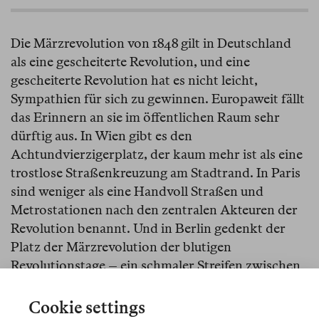
Die Märzrevolution von 1848 gilt in Deutschland
als eine gescheiterte Revolution, und eine
gescheiterte Revolution hat es nicht leicht,
Sympathien für sich zu gewinnen. Europaweit fällt
das Erinnern an sie im öffentlichen Raum sehr
dürftig aus. In Wien gibt es den
Achtundvierzigerplatz, der kaum mehr ist als eine
trostlose Straßenkreuzung am Stadtrand. In Paris
sind weniger als eine Handvoll Straßen und
Metrostationen nach den zentralen Akteuren der
Revolution benannt. Und in Berlin gedenkt der
Platz der Märzrevolution der blutigen
Revolutionstage – ein schmaler Streifen zwischen
Humboldt-Universität und Gorki-Theater, 1998
offiziell so benannt als «noch zu gestaltender
Cookie settings