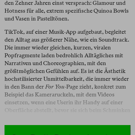
den Zehner Jahren einst versprach: Glamour und
Hotness für alle, extrem spezifische Quinoa Bowls
und Vasen in Pastelltönen.
TikTok, auf einer Musik-App aufgebaut, begleitet
den Alltag aus größerer Nähe, wie ein Soundtrack.
Die immer wieder gleichen, kurzen, viralen
Popfragmente laden bedrohlich Alltägliches mit
Narrativen und Choreographien, mit den
größtmöglichen Gefühlen auf. Es ist die Ästhetik
hochstilisierter Unmittelbarkeit, die immer wieder
in den Bann der
For You
-Page zieht, konkret zum
Beispiel das Kameraruckeln, mit dem Videos
einsetzen, wenn eine Userin ihr Handy auf einer
Oberfläche abstellt, bevor sie sich beim Schminken
oder Loslabern filmt. Selbst einige der
erfolgreichsten Accounts, die ihre Videos längst
aufwändig mit professionellem Equipment