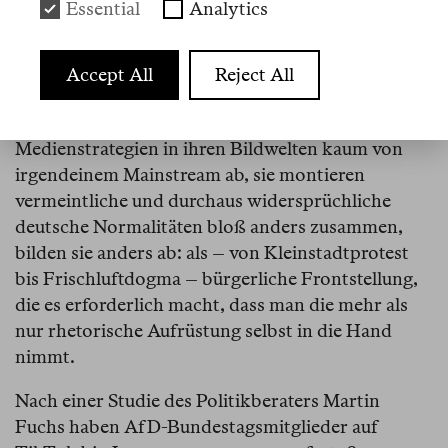
Ideale. Dann klappt’s auch mit der Freundin.»
Essential
Analytics
Ein solches Du, so vertrauenerweckend wie
konfrontativ in seiner Banalität, ist von
Accept All
Reject All
Politiker:innen anderer Parteien im Moment nicht
wahrzunehmen. Dabei heben sich solche rechten
Medienstrategien in ihren Bildwelten kaum von
irgendeinem Mainstream ab, sie montieren
vermeintliche und durchaus widersprüchliche
deutsche Normalitäten bloß anders zusammen,
bilden sie anders ab: als – von Kleinstadtprotest
bis Frischluftdogma – bürgerliche Frontstellung,
die es erforderlich macht, dass man die mehr als
nur rhetorische Aufrüstung selbst in die Hand
nimmt.
Nach einer Studie des Politikberaters Martin
Fuchs haben AfD-Bundestagsmitglieder auf