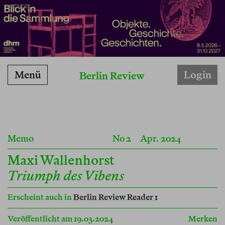
ANZEIGE
Menü
Login
Berlin Review
Memo
No 2
Apr. 2024
Maxi Wallenhorst
Triumph des Vibens
Erscheint auch in
Berlin Review Reader 1
Veröffentlicht am 19.03.2024
Merken