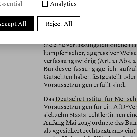
ssential
Analytics
Deutschen offenbar mehr Sorgen a
ccept All
Reject All
Die Verfassungsfeindlichkeit
Eigentlich sollte dieser Parteitag 
die eine verfassungsfeindliche Hal
kämpferischer, aggressiver Weise
verfassungswidrig (Art. 21 Abs. 
Bundesverfassungsgericht aufzulö
Gutachten haben festgestellt oder
Voraussetzungen erfüllt sind.
Das
Deutsche Institut für Mensch
Voraussetzungen für ein AfD-Verb
siebzehn Staatsrechtler:innen ein
Anfang Mai 2025 ordnete das Bund
als «gesichert rechtsextrem» ein;