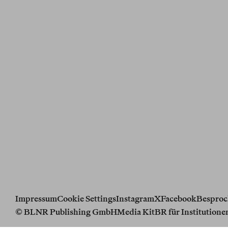
Impressum
Cookie Settings
Instagram
X
Facebook
Besproc
© BLNR Publishing GmbH
Media Kit
BR für Institutione