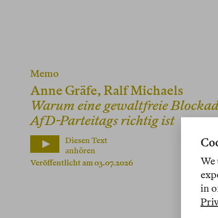
Memo
Anne Gräfe
,
Ralf Michaels
Warum eine gewaltfreie Blockad
AfD-Parteitags richtig ist
Diesen Text
Coo
anhören
We 
Veröffentlicht am 03.07.2026
exp
in o
Pri