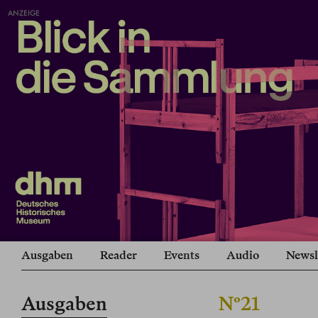
ANZEIGE
Ausgaben
Reader
Events
Audio
Newsl
Ausgaben
Nº21