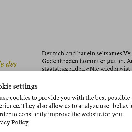
Deutschland hat ein seltsames Ve
Gedenkreden kommt er gut an. Au
e des
staatstragenden «Nie wieder» ist
Widerstand gegen den Nationalsoz
der Mehrheit mitverantwortlich f
kie settings
Das ändert sich, sobald Antifasc
use cookies to provide you with the best possible
Vergangenheit zur Aktivität in d
erience. They also allow us to analyze user behavi
widersetzend, störend, blockieren
rder to constantly improve the website for you.
er auf einmal zur Bedrohung. Aktu
von der AfD für den 4. und 5. Jul
vacy Policy
sehen. Die angekündigten Proteste