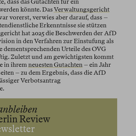
e, dass das Gutachten für ein
werden könnte. Das
Verwaltungsgericht
ar vorerst, verwies aber darauf, dass –
endienstliche Erkenntnisse sie stützen
ericht hat 2025 die Beschwerden der AfD
ision in den Verfahren zur Einstufung als
ie dementsprechenden Urteile des OVG
tig. Zuletzt und am gewichtigsten kommt
te in ihrem
neuesten Gutachten
– ein Jahr
seiten – zu dem Ergebnis, dass die AfD
lässiger Verbotsantrag
e.
anbleiben
erlin Review
wsletter