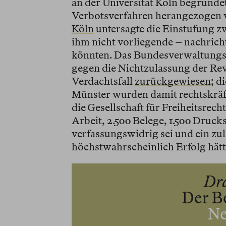
an der Universität Köln begründet
Verbotsverfahren herangezogen 
Köln
untersagte die Einstufung zw
ihm nicht vorliegende – nachricht
könnten. Das Bundesverwaltungsg
gegen die Nichtzulassung der Rev
Verdachtsfall
zurückgewiesen
; d
Münster wurden damit rechtskräf
die Gesellschaft für Freiheitsrech
Arbeit, 2.500 Belege, 1.500 Druck
verfassungswidrig sei und ein zu
höchstwahrscheinlich Erfolg hätt
Dr
Der B
Ne