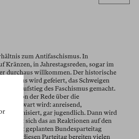
rhältnis zum Antifaschismus. In
f Kränzen, in Jahrestagsreden, sogar im
 er durchaus willkommen. Der historische
ialismus wird gefeiert, das Schweigen
ür den Aufstieg des Faschismus gemacht.
hismus von der Rede über die
er Gegenwart wird: anreisend,
or
d, organisiert, gar jugendlich. Dann wird
ell lässt sich das an Reaktionen auf den
i in Erfurt geplanten Bundesparteitag
 gegen diesen Parteitag bereiten vielen