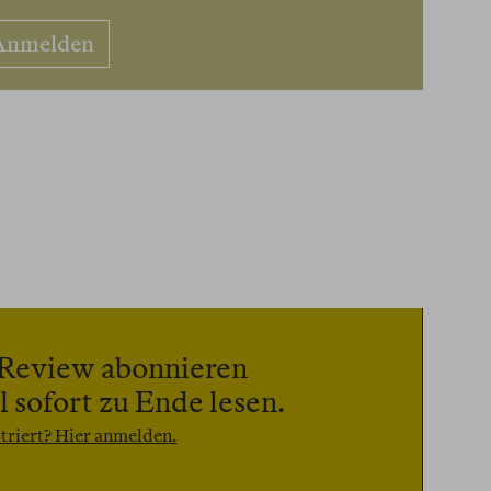
Anmelden
n Review abonnieren
 sofort zu Ende lesen.
triert? Hier anmelden.