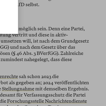
ls die AfD selbst.
 der AfD
gar nicht möglich sein. Denn eine Partei,
tung vertritt und diese in aktiv-
 umsetzen will, ist nach dem Grundgesetz
2 GG) und nach dem Gesetz über das
sen (§ 46 Abs. 3 BVerfGG). Zahlreiche
 zumindest nahegelegt, dass diese
enrechte
sah schon 2023 die
ot als gegeben an; 2024 veröffentlichten
e
Stellungnahme
mit demselben Ergebnis.
esamt für Verfassungsschutz die Partei
 die
Forschungsstelle Nachrichtendienste