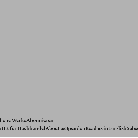
hene Werke
Abonnieren
n
BR für Buchhandel
About us
Spenden
Read us in English
Subs