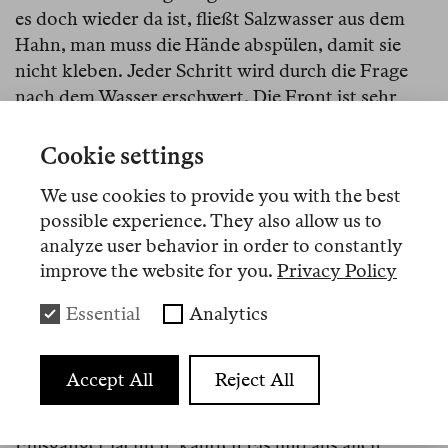
es doch wieder da ist, fließt Salzwasser aus dem
Hahn, man muss die Hände abspülen, damit sie
nicht kleben. Jeder Schritt wird durch die Frage
nach dem Wasser erschwert. Die Front ist sehr
nah, Mykolajiw wird beschossen.»
Cookie settings
Ein Teil meiner Familie stammt aus Mykolajiw, ich
besuchte diese Stadt vor dem Krieg einmal, auf der
We use cookies to provide you with the best
Durchreise. Als ich der Beschreibung dieser
possible experience. They also allow us to
Infrastrukturkatastrophe zuhörte, versuchte ich,
analyze user behavior in order to constantly
improve the website for you.
Privacy Policy
mir die Stadt so ins Gedächtnis zu rufen, wie sie
vor dem Krieg war.
Essential
Analytics
Ich erinnerte mich an eine Fußgängerzone im
Stadtzentrum, das im Sommer von jungen
Accept All
Reject All
Menschen überfüllt schien. Die Erinnerungen
lieferten mir so etwas wie eine Postkarte: «Die
Fußgänger lachten, kauften Eis und aus allen