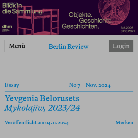
ANZEIGE
Menü
Login
Berlin Review
Essay
No 7
Nov. 2024
Yevgenia Belorusets
Mykolajiw, 2023/24
Veröffentlicht am 04.11.2024
Merken