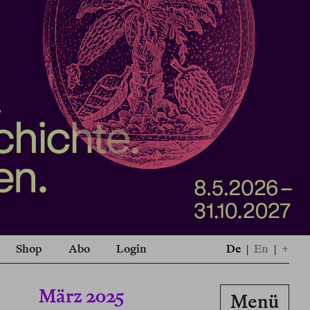
Shop
Abo
Login
De
|
En
|
+
März 2025
Menü