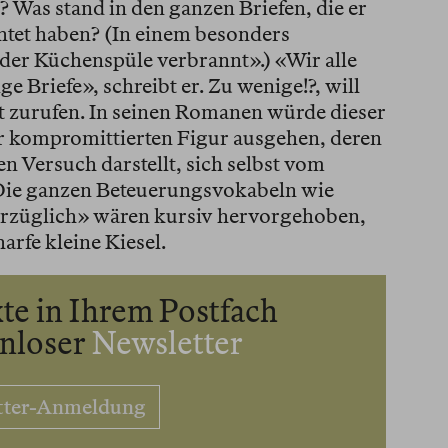
Was stand in den ganzen Briefen, die er
htet haben? (In einem besonders
 der Küchenspüle verbrannt».) «Wir alle
e Briefe», schreibt er. Zu wenige!?, will
t zurufen. In seinen Romanen würde dieser
 kompromittierten Figur ausgehen, deren
n Versuch darstellt, sich selbst vom
 Die ganzen Beteuerungsvokabeln wie
rzüglich» wären kursiv hervorgehoben,
arfe kleine Kiesel.
te in Ihrem Postfach
enloser
Newsletter
tter-Anmeldung