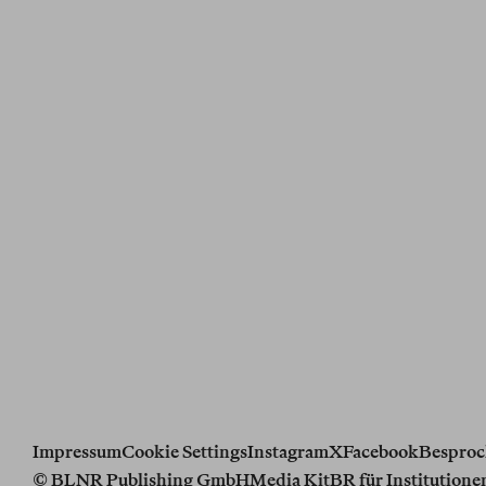
Impressum
Cookie Settings
Instagram
X
Facebook
Besproc
© BLNR Publishing GmbH
Media Kit
BR für Institutione