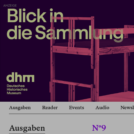
ANZEIGE
Ausgaben
Reader
Events
Audio
Newsl
Ausgaben
Nº9