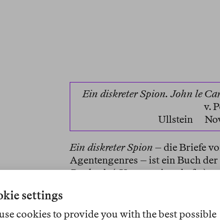
Ein diskreter Spion. John le Car
v. 
Ullstein
No
Ein diskreter Spion
– die Briefe vo
Agentengenres – ist ein Buch der
Books
ab («Vetternwirtschaft»), e
ab («Showbusiness»), er sagt Phil
kie settings
Mutter»), er sagt der Novartis Ph
ein Symptom»), er sagt dem Oppos
use cookies to provide you with the best possible