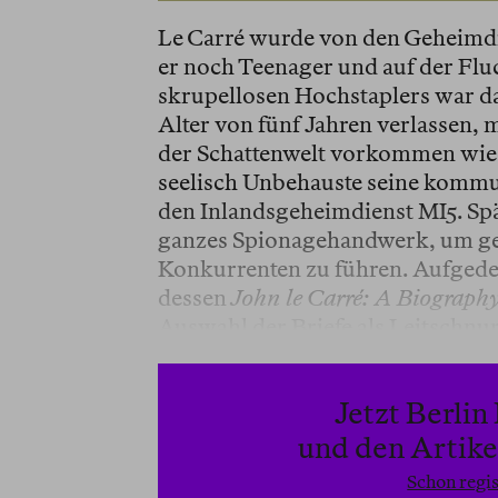
Le Carré wurde von den Geheimdi
er noch Teenager und auf der Flu
skrupellosen Hochstaplers war d
Alter von fünf Jahren verlassen,
der Schattenwelt vorkommen wie N
seelisch Unbehauste seine kommu
den Inlandsgeheimdienst MI5. Späte
ganzes Spionagehandwerk, um geh
Konkurrenten zu führen. Aufgede
dessen
John le Carré: A Biograph
Auswahl der Briefe als Leitschnur
Jetzt Berli
und den Artikel
Schon regis