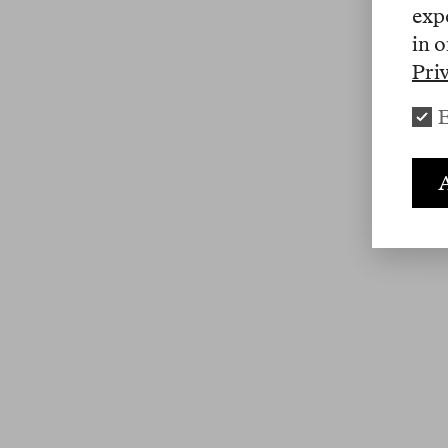
exp
in o
Pri
E
A