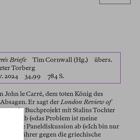
rés Briefe
Tim Cornwall (Hg.)
übers.
Peter Torberg
v. 2024 34,99 784 S.
n John le Carré, dem toten König des
 Absagen. Er sagt der
London Review of
r sagt ein Buchprojekt mit Stalins Tochter
ip Roth ab («das Problem ist meine
arma eine Paneldiskussion ab («Ich bin nur
itionsführer gegen die griechische