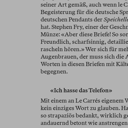
seiner Art gemäß, auch wenn le C
Begeisterung für die deutsche Spr
deutschen Pendants der
Speichell
hat. Stephen Fry, einer der Gesch
Münze: «Aber diese Briefe! So so
Freundlich, scharfsinnig, detailli
rascheln hören.» Wer sich für meh
Augenbrauen, der muss sich die 
Worten in diesen Briefen mit Kält
begegnen.
«Ich hasse das Telefon»
Mit einem an Le Carrés eigenem W
kein einziges Wort zu glauben. Ha
so strapaziös bedankt, wirklich 
andauernd betont wie anstrengend 