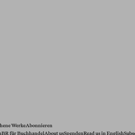
hene Werke
Abonnieren
n
BR für Buchhandel
About us
Spenden
Read us in English
Subs