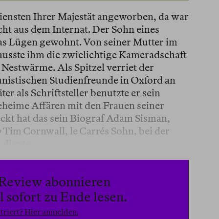
ensten Ihrer Majestät angeworben, da war
cht aus dem Internat. Der Sohn eines
as Lügen gewohnt. Von seiner Mutter im
 musste ihm die zwielichtige Kameradschaft
estwärme. Als Spitzel verriet der
nistischen Studienfreunde in Oxford an
r als Schriftsteller benutzte er sein
eime Affären mit den Frauen seiner
ckt hat das sein Biograf Adam Sisman,
y
Tim Cornwall, le Carrés Sohn, bei der
 diente.
n Review abonnieren
 sofort zu Ende lesen.
triert? Hier anmelden.