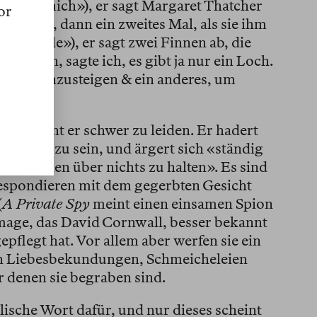
ichts für mich»), er sagt Margaret Thatcher
or
Zustand»), dann ein zweites Mal, als sie ihm
ldgefühle»), er sagt zwei Finnen ab, die
 «Nein, sagte ich, es gibt ja nur ein Loch.
 um hineinzusteigen & ein anderes, um
t, scheint er schwer zu leiden. Er hadert
worden» zu sein, und ärgert sich «ständig
ße Reden über nichts zu halten». Es sind
respondieren mit dem gegerbten Gesicht
(
A Private Spy
meint einen einsamen Spion
mage, das David Cornwall, besser bekannt
gepflegt hat. Vor allem aber werfen sie ein
an Liebesbekundungen, Schmeicheleien
 denen sie begraben sind.
ische Wort dafür, und nur dieses scheint