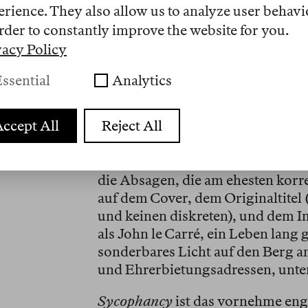
Militärdiktatur ab («Politik ist n
erience. They also allow us to analyze user behavi
ein erstes Mal ab («grässliche[r] 
rder to constantly improve the website for you.
einen Orden verleihen will («Schu
vacy Policy
ihn zum Eisbaden animieren wollen:
Ich brauche zwei, sagte ich, eins
ssential
Analytics
herauszukommen.»
ccept All
Reject All
An allem, was er nicht abgesagt ha
damit, «als Euro-Star ‹entdeckt› 
abgeschleppt» zu werden, «um gro
die Absagen, die am ehesten kor
auf dem Cover, dem Originaltitel 
und keinen diskreten), und dem I
als John le Carré, ein Leben lang 
sonderbares Licht auf den Berg 
und Ehrerbietungsadressen, unter
Sycophancy
ist das vornehme engl