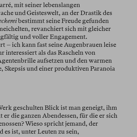
arré, mit seiner lebenslangen
ache und Geisteswelt, an der Drastik des
eckerei
bestimmt seine Freude gefunden
meichelten, revanchiert sich mit gleicher
rgfältig und voller Engagement.
ert – ich kann fast seine Augenbrauen leise
r interessiert als das Rascheln von
Agentenbrille aufsetzen und den warmen
e, Skepsis und einer produktiven Paranoia
erk geschulten Blick ist man geneigt, ihm
t er die ganzen Abendessen, für die er sich
genossen? Wieso spricht jemand, der
es ist, unter Leuten zu sein,