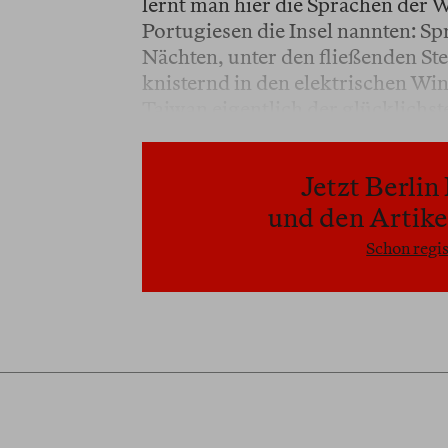
lernt man hier die Sprachen der 
Portugiesen die Insel nannten: Sp
Nächten, unter den fließenden St
knisternd in den elektrischen Win
Taiwan eigentlich der glücklichste
Jetzt Berli
und den Artikel
Schon regis