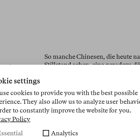
So manche Chinesen, die heute n
Stillstand sehen, eine geradezu 
 als
ruppigen Hypermoderne, die sie a
kie settings
Tat wirkt der städtische Raum hie
segmentiert als etwa in Shanghai 
use cookies to provide you with the best possible
oder klare Fassadenvorschriften,
erience. They also allow us to analyze user behavi
Ungefähren, Häuser können in al
rder to constantly improve the website for you.
kommt vor, dass ein Banyanbaum 
vacy Policy
wrackgegangenen Hochhaus steh
ssential
Analytics
Der stählernen Kälte eines bedin