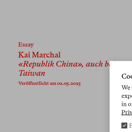
Essay
Kai Marchal
«Republik China», auch bekannt
Taiwan
Coo
Veröffentlicht am 02.05.2025
We 
exp
in o
Pri
E