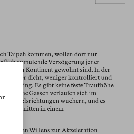
ach Taipeh kommen, wollen dort nur
dörflich anmutende Verzögerung jener
uf ihrem Kontinent gewohnt sind. In der
r weniger dicht, weniger kontrolliert und
oder Peking. Es gibt keine feste Traufhöhe
 so manche Gassen verlaufen sich im
or
le Himmelsrichtungen wuchern, und es
einmal mitten in einem
t.
gungslosen Willens zur Akzeleration