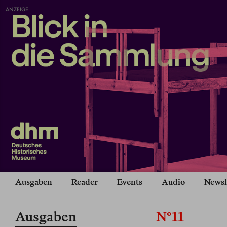
ANZEIGE
Ausgaben
Reader
Events
Audio
Newsl
Ausgaben
Nº11