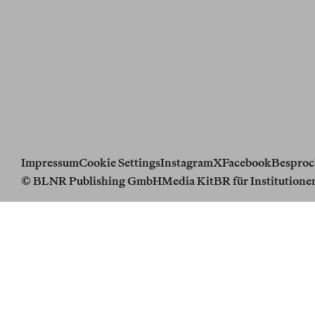
Impressum
Cookie Settings
Instagram
X
Facebook
Besproc
© BLNR Publishing GmbH
Media Kit
BR für Institutione