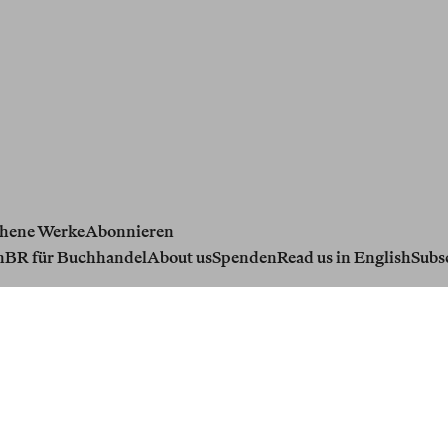
hene Werke
Abonnieren
n
BR für Buchhandel
About us
Spenden
Read us in English
Subs