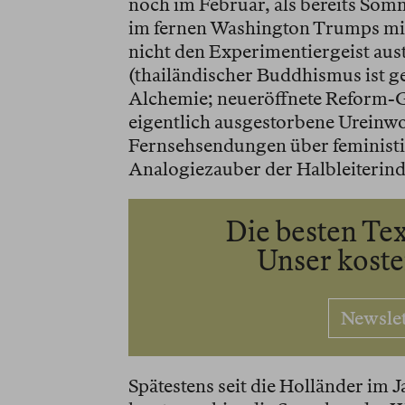
noch im Februar, als bereits Som
im fernen Washington Trumps mili
nicht den Experimentiergeist au
(thailändischer Buddhismus ist g
Alchemie; neueröffnete Reform-G
eigentlich ausgestorbene Ureinwo
Fernsehsendungen über feminist
Analogiezauber der Halbleiterind
Die besten Tex
Unser kost
Newsle
Spätestens seit die Holländer im J