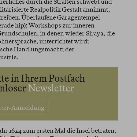
merliches durch die Straßen schwebt und
tarisierte Realpolitik Gestalt annimmt,
streiben. Überlaufene Garagentempel
erade hip); Workshops zur inneren
rundschulen, in denen wieder Siraya, die
hnersprache, unterrichtet wird;
ische Handlungsmacht; der
ustrie.
te in Ihrem Postfach
enloser
Newsletter
tter-Anmeldung
ahr 1624 zum ersten Mal die Insel betraten,