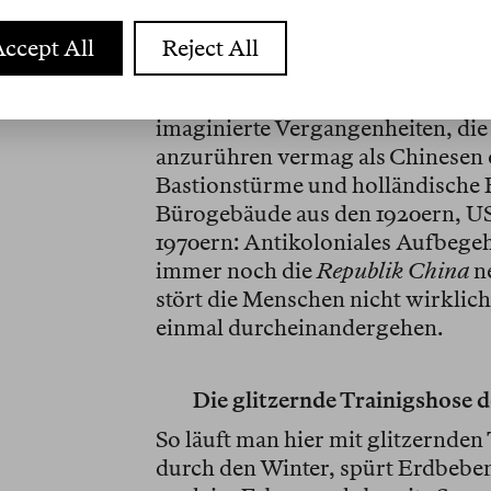
setzen die Menschen in Taiwan ihr
hingebungsvoll zelebrierte Vorlä
ccept All
Reject All
Jahrhundertwende, Briefkästen au
Kamera in einem Edelrestaurant. 
imaginierte Vergangenheiten, di
anzurühren vermag als Chinesen 
Bastionstürme und holländische F
Bürogebäude aus den 1920ern, U
1970ern: Antikoloniales Aufbegehren
immer noch die
Republik China
ne
stört die Menschen nicht wirklic
einmal durcheinandergehen.
Die glitzernde Trainigshose 
So läuft man hier mit glitzernde
durch den Winter, spürt Erdbeben