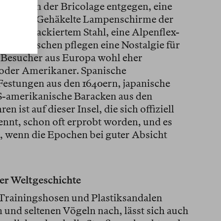
e Lust an der Bricolage entgegen, eine
ufigkeit. Gehäkelte Lampenschirme der
s grünlackiertem Stahl, eine Alpenflex-
Die Menschen pflegen eine Nostalgie für
e Besucher aus Europa wohl eher
oder Amerikaner. Spanische
estungen aus den 1640ern, japanische
S-amerikanische Baracken aus den
 ist auf dieser Insel, die sich offiziell
nnt, schon oft erprobt worden, und es
h, wenn die Epochen bei guter Absicht
der Weltgeschichte
n Trainingshosen und Plastiksandalen
 und seltenen Vögeln nach, lässt sich auch