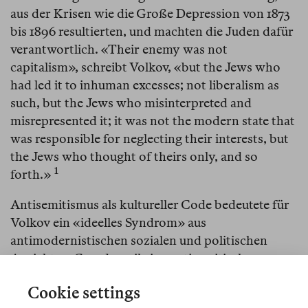
aus der Krisen wie die Große Depression von 1873
bis 1896 resultierten, und machten die Juden dafür
verantwortlich. «Their enemy was not
capitalism», schreibt Volkov, «but the Jews who
had led it to inhuman excesses; not liberalism as
such, but the Jews who misinterpreted and
misrepresented it; it was not the modern state that
was responsible for neglecting their interests, but
the Jews who thought of theirs only, and so
1
forth.»⁠
Antisemitismus als kultureller Code bedeutete für
Volkov ein «ideelles Syndrom» aus
antimodernistischen sozialen und politischen
Ansichten. Gerade weil eine antisemitische
Weltanschauung in der deutschen Gesellschaft des
Cookie settings
späten 19. Jahrhunderts vergleichsweise wenig