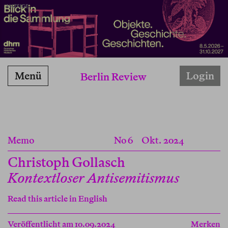
ANZEIGE
Menü
Login
Berlin Review
Memo
No 6
Okt. 2024
Christoph Gollasch
Kontextloser Antisemitismus
Read this article in English
Veröffentlicht am 10.09.2024
Merken