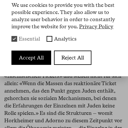
verbreitet war, konnte der Antisemitismus zu
We use cookies to provide you with the best
einem politischen und subkulturellen Symbol
possible experience. They also allow us to
werden – zum Erkennungszeichen eines
analyze user behavior in order to constantly
antimodernen Milieus. Volkov lieferte damit ein
improve the website for you.
Privacy Policy
empirisches Beispiel für die siebte These der
«Elemente des Antisemitismus», die Horkheimer
Essential
Analytics
und Adorno 1947, drei Jahre nach Erscheinen der
Erstausgabe, ihrer
Dialektik der Aufklärung
Accept All
Reject All
hinzugefügt hatten. Der These zufolge sind
antisemitische Einstellungen nur ein Teil des
«faschistischen Tickets» und stehen nicht für sich
allein: «Wenn die Massen das reaktionäre Ticket
annehmen, das den Punkt gegen Juden enthält,
gehorchen sie sozialen Mechanismen, bei denen
die Erfahrungen der Einzelnen mit Juden keine
Rolle spielen.» Es sind die Strukturen – womit
Horkheimer und Adorno zu diesem Zeitpunkt vor
allem die Ökonomie meinten –, die Einzelne in der