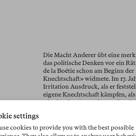
Die Macht Anderer übt eine merkw
das politische Denken vor ein Rät
de la Boétie schon am Beginn der 
Knechtschaft» widmete. Im 17. Ja
Irritation Ausdruck, als er festste
eigene Knechtschaft kämpfen, als s
Akademiker:innen für Antiintelle
sich einen Milliardär zum Champ
kie settings
bewundern oder Migrant:innen in
sich die Frage erneut auf: Wie läs
use cookies to provide you with the best possible
das den Interessen der Handelnde
erience. They also allow us to analyze user behavi