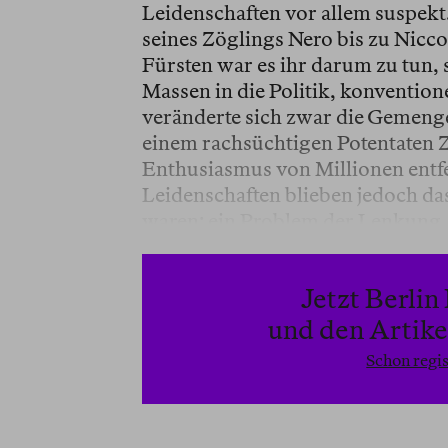
Leidenschaften vor allem suspekt
seines Zöglings Nero bis zu Nicc
Fürsten war es ihr darum zu tun, s
Massen in die Politik, konventione
veränderte sich zwar die Gemeng
einem rachsüchtigen Potentaten 
Enthusiasmus von Millionen entf
Leidenschaften blieben jedoch da
waren: ein Problem der Lenkung.
Jetzt Berli
und den Artikel
Schon regis