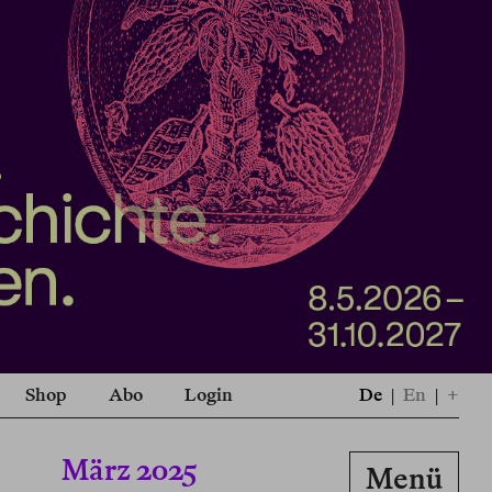
Shop
Abo
Login
De
|
En
|
+
März 2025
Menü