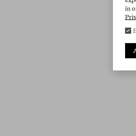
in o
Pri
E
A