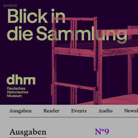
ANZEIGE
Ausgaben
Reader
Events
Audio
Newsl
Ausgaben
Nº9