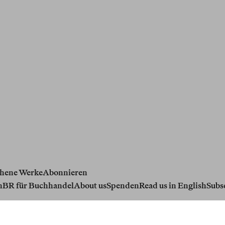
hene Werke
Abonnieren
n
BR für Buchhandel
About us
Spenden
Read us in English
Subs