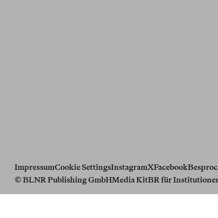
Impressum
Cookie Settings
Instagram
X
Facebook
Besproc
© BLNR Publishing GmbH
Media Kit
BR für Institutione