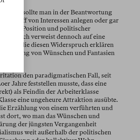
pflegen, sollte man in der Beantwortung
ten Begriff von Interessen anlegen oder gar
zialer Position und politischer
Vergleich verweist dennoch auf eine
Analyse, die diesen Widerspruch erklären
 Bedeutung von Wünschen und Fantasien
n ihr.
ritation den paradigmatischen Fall, seit
er Jahre feststellen musste, dass eine
rekt) als Feindin der Arbeiterklasse
e Klasse eine ungeheure Attraktion ausübte.
 die Erzählung von einem verführten und
bst dort, wo man das Wünschen und
ärung der jüngsten Vergangenheit
alismus weit außerhalb der politischen