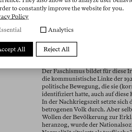
rder to constantly improve the website for you.
Will man nicht eigene Vorurteile 
vacy Policy
dieser Frage keinen allzu schlich
von einer Übereinstimmung von so
ssential
Analytics
Überzeugung ausgehen. Spinozas 
Dimension von Politik, die eine 
ccept All
Reject All
möchte, ernst nehmen muss: Die
oder allgemeiner: dem Begehren i
Der Faschismus bildet für diese Ir
die kommunistische Linke der 1920
politische Bewegung, die sie (kor
identifiziert hatte, auch auf dies
In der Nachkriegszeit setzte sich
betrogenen Volk durch. Aber sel
Wollen der Bevölkerung zur Erkl
heranzog, wurde der Nationalsozi