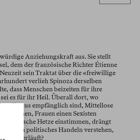
ürdige Anziehungskraft aus. Sie stellt
sel, dem der französische Richter Étienne
Neuzeit sein Traktat über die «freiwillige
hrhundert verlieh Spinoza derselben
llte, dass Menschen beizeiten für ihre
ei es für ihr Heil. Überall dort, wo
ktualismus empfänglich sind, Mittellose
ion machen, Frauen einen Sexisten
 rassistische Hetze einstimmen, drängt
st sich ein politisches Handeln verstehen,
n zuwiderläuft?
or