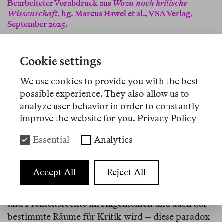
Bearbeiteter Vorabdruck aus
Wozu noch kritische
Wissenschaft
, hg. Marcus Hawel et al., VSA Verlag,
September 2025.
Veröffentlicht am 24.09.2025
Merken
Cookie settings
We use cookies to provide you with the best
Wissenschaftsfreiheit – so wenig sie jemals
possible experience. They also allow us to
emphatisch verwirklicht war – steht unter Druck,
analyze user behavior in order to constantly
zumal für gesellschaftskritische Perspektiven.
improve the website for you.
Privacy Policy
Gegenwärtig befinden wir uns in der verstörenden
Situation, dass ein fortschrittliches und
Essential
Analytics
humanistisches, höchst unterstützenswertes Ziel –
der Kampf gegen den Antisemitismus – in
Accept All
Reject All
verunstalteter Form zum Katalysator andauernder
Angriffe auf die Wissenschaftsfreiheit, auf Grund-
und Freiheitsrechte im Allgemeinen und auch auf
bestimmte Räume für Kritik wird – diese paradox