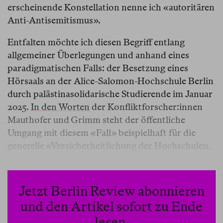
erscheinende Konstellation nenne ich «autoritären
Anti-Antisemitismus».
Entfalten möchte ich diesen Begriff entlang
allgemeiner Überlegungen und anhand eines
paradigmatischen Falls: der Besetzung eines
Hörsaals an der Alice-Salomon-Hochschule Berlin
durch palästinasolidarische Studierende im Januar
2025.
In den Worten
der Konfliktforscher:innen
Mauthofer und Grimm steht der öffentliche
Umgang mit diesem «Fall» beispielhaft für die
generelle «Versicherheitlichung der Hochschulen,
die Protest als Gefährdung einstuft und den
universitären Raum politisch entleert»,
akademische Autonomie und
Jetzt Berlin Review abonnieren
Wissenschaftsfreiheit unterminiert, diskursive
und den Artikel sofort zu Ende
Räume verengt und dabei in einem regelrechten
lesen.