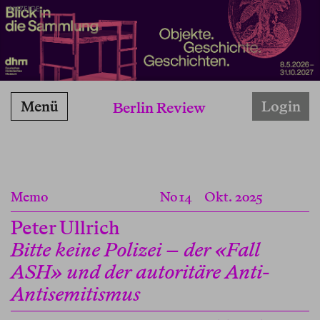
ANZEIGE
Menü
Login
Berlin Review
Memo
No 14
Okt. 2025
Peter Ullrich
Bitte keine Polizei – der «Fall
ASH» und der autoritäre Anti-
Antisemitismus