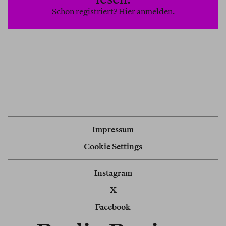
Kulturkampf Forschungsansätze von rechts
Schon registriert? Hier anmelden.
diffamiert.
Impressum
Cookie Settings
Instagram
X
Facebook