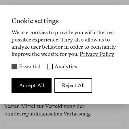
Cookie settings
Memo
No 21
Aug. 2026
We use cookies to provide you with the best
Anne Gräfe
,
Ralf Michaels
possible experience. They also allow us to
Warum eine gewaltfreie Blockade
analyze user behavior in order to constantly
improve the website for you.
Privacy Policy
des AfD-Parteitags richtig ist
Essential
Analytics
Wer Antifaschist:innen mehr fürchtet als
Faschist:innen, der verwechselt Demokratie mit
der grenzenlosen Toleranz für ihre Gegner.
Accept All
Reject All
Solange es kein Verbotsverfahren gegen die AfD
gibt, ist ziviler Ungehorsam gegen sie eins der
besten Mittel zur Verteidigung der
bundesrepublikanischen Verfassung.