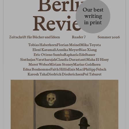
Berlin
Our best
Review
writing
in print
Zeitschrift für Bücher und Ideen
Reader 7
Sommer 2026
Tobias Haberkorn
Florian Meinel
Mika Toyota
Eleni Karamali
Annika Meyer
Biao Xiang
Eric Otieno Sumba
Raphaela Edelbauer
Sinthujan Varatharajah
Claudia Durastanti
Maha El Hissy
Meret Weber
Miriam Stoney
Marius Goldhorn
Edna Bonhomme
Faith Hillis
Enis Maci
Philipp Felsch
Karosh Taha
Diedrich Diederichsen
Pol Taburet