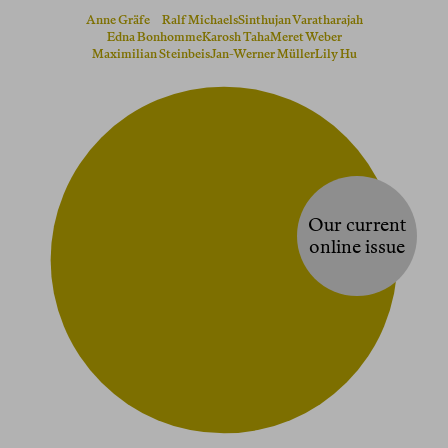
Anne Gräfe
Ralf Michaels
Sinthujan Varatharajah
Edna Bonhomme
Karosh Taha
Meret Weber
Maximilian Steinbeis
Jan-Werner Müller
Lily Hu
Our current
online issue