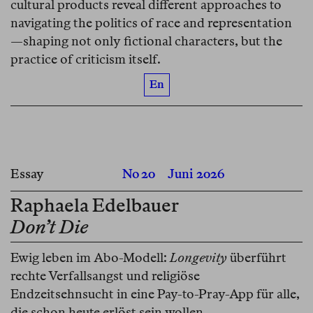
cultural products reveal different approaches to
navigating the politics of race and representation
—shaping not only fictional characters, but the
practice of criticism itself.
En
Essay
No 20
Juni 2026
Raphaela Edelbauer
Don’t Die
Ewig leben im Abo-Modell:
Longevity
überführt
rechte Verfallsangst und religiöse
Endzeitsehnsucht in eine Pay-to-Pray-App für alle,
die schon heute erlöst sein wollen.